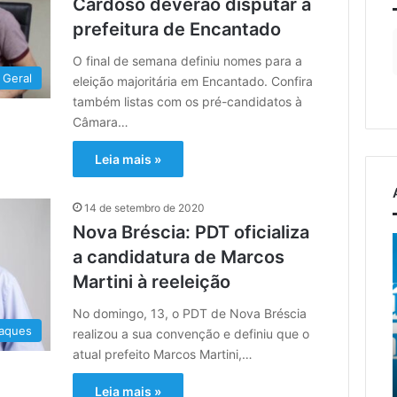
Cardoso deverão disputar a
prefeitura de Encantado
O final de semana definiu nomes para a
Geral
eleição majoritária em Encantado. Confira
também listas com os pré-candidatos à
Câmara…
Leia mais »
14 de setembro de 2020
Nova Bréscia: PDT oficializa
to
EGR
C
a candidatura de Marcos
recebe
Martini à reeleição
projeto
de
5 de agosto de 2026
No domingo, 13, o PDT de Nova Bréscia
a
reconstrução
EGR recebe projeto de
osto de 2026
aques
realizou a sua convenção e definiu que o
da
mento do 13º
reconstrução da ponte
ponte
atual prefeito Marcos Martini,…
ro Farroupilha de
entre Encantado e Muçum
entre
tado ocorre neste
e vai iniciar a contratação
Encantado
Leia mais »