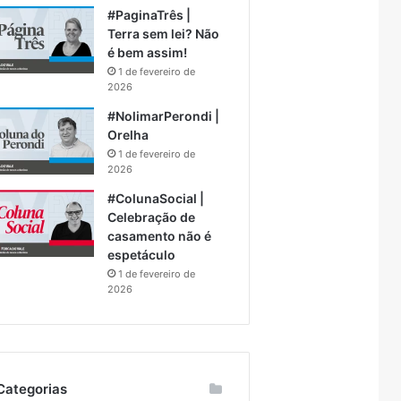
#PaginaTrês |
Terra sem lei? Não
é bem assim!
1 de fevereiro de
2026
#NolimarPerondi |
Orelha
1 de fevereiro de
2026
#ColunaSocial |
Celebração de
casamento não é
espetáculo
1 de fevereiro de
2026
Categorias