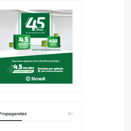
Propagandas