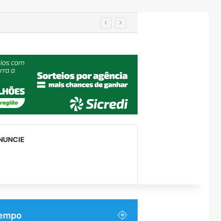
 facões em Venâncio Aires
NUNCIE
empo