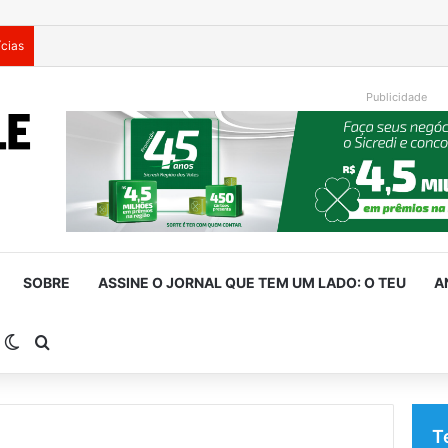
ícias
Homem investigado por importunar menores é preso com arma e
Publicidade
SOBRE
ASSINE O JORNAL QUE TEM UM LADO: O TEU
A
arra Lateral
Switch skin
Procurar por
T