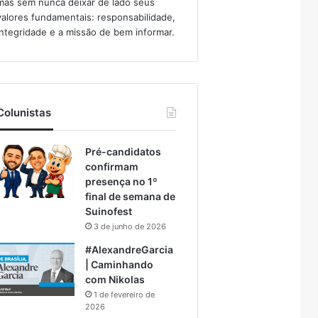
mas sem nunca deixar de lado seus
valores fundamentais: responsabilidade,
integridade e a missão de bem informar.​
Colunistas
Pré-candidatos
confirmam
presença no 1º
final de semana de
Suinofest
3 de junho de 2026
#AlexandreGarcia
| Caminhando
com Nikolas
1 de fevereiro de
2026