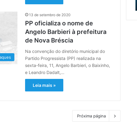
o
da obra
e
Muçum
13 de setembro de 2020
e
PP oficializa o nome de
vai
iniciar
Angelo Barbieri à prefeitura
a
de Nova Bréscia
contratação
da
Na convenção do diretório municipal do
obra
aques
Partido Progressista (PP) realizada na
sexta-feira, 11, Angelo Barbieri, o Baixinho,
e Leandro Dadalt,…
Leia mais »
Próxima página