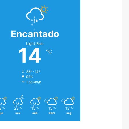
Encantado
Light Rain
14
℃
28º - 14º
93%
1.55 km/h
8
23
15
15
13
℃
℃
℃
℃
℃
qui
sex
sáb
dom
seg