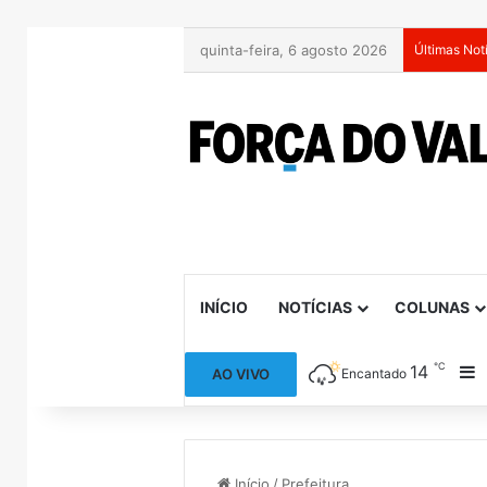
quinta-feira, 6 agosto 2026
Últimas Not
INÍCIO
NOTÍCIAS
COLUNAS
℃
14
B
AO VIVO
Encantado
Início
/
Prefeitura