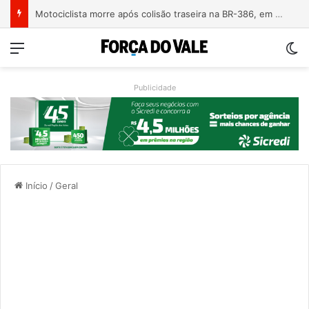
Motociclista morre após colisão traseira na BR-386, em Triunfo
Menu
Sw
Publicidade
Início
/
Geral