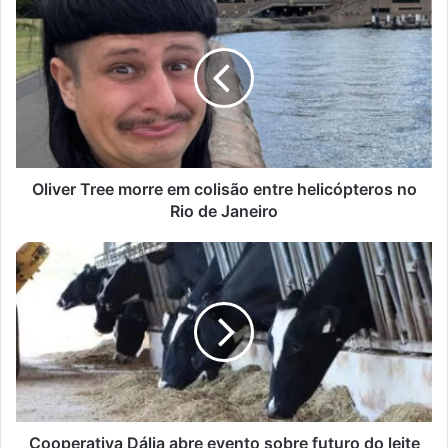
Tree
morre
em
colisão
entre
helicópteros
no
Rio
de
Oliver Tree morre em colisão entre helicópteros no
Janeiro
Rio de Janeiro
Cooperativa
Dália
abre
evento
sobre
futuro
do
leite
para
não
Cooperativa Dália abre evento sobre futuro do leite