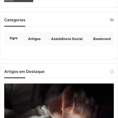
Categorias
Agro
Artigos
Assistência Social
Boulevard
Artigos em Destaque
Nova
Co
lei
os
endurece
ho
penas
da
para
tr
crimes
de