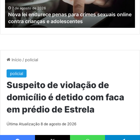
sexuais
ba
online
en
7 de agosto de 2026
Nova lei endurece penas para crimes sexuais online
contra
En
contra crianças e adolescentes
crianças
e
e
M
adolescentes