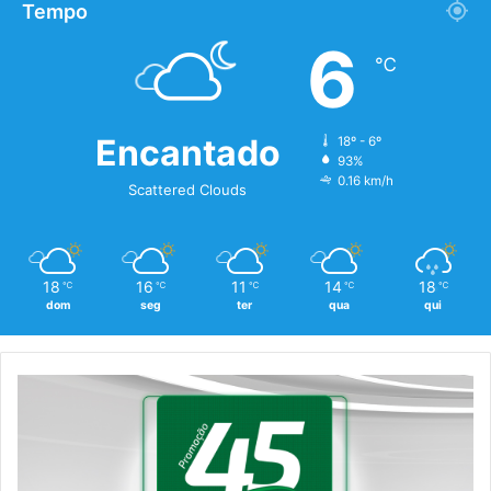
Tempo
6
℃
Encantado
18º - 6º
93%
0.16 km/h
Scattered Clouds
18
16
11
14
18
℃
℃
℃
℃
℃
dom
seg
ter
qua
qui