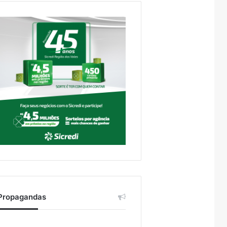
Propagandas