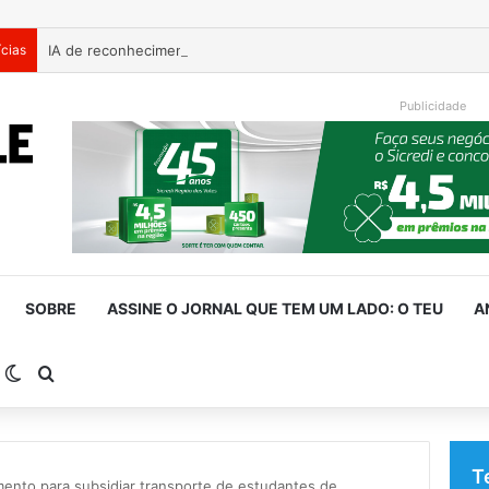
ícias
Publicidade
SOBRE
ASSINE O JORNAL QUE TEM UM LADO: O TEU
A
arra Lateral
Switch skin
Procurar por
T
mento para subsidiar transporte de estudantes de