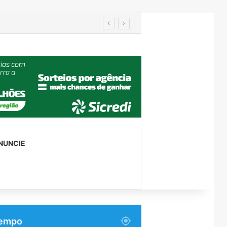
IA de reconhecimento facial localiza pessoa desaparecida há 15 anos; sistema atinge precisão de até 99%
NUNCIE
empo