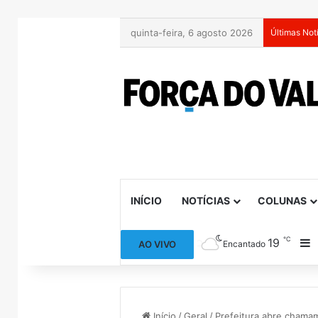
quinta-feira, 6 agosto 2026
Últimas Not
INÍCIO
NOTÍCIAS
COLUNAS
℃
19
B
AO VIVO
Encantado
Início
/
Geral
/
Prefeitura abre chama