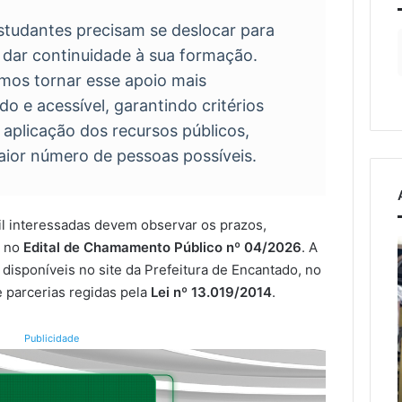
tudantes precisam se deslocar para
 dar continuidade à sua formação.
amos tornar esse apoio mais
o e acessível, garantindo critérios
 aplicação dos recursos públicos,
aior número de pessoas possíveis.
l interessadas devem observar os prazos,
A
Lançamento
s no
Edital de Chamamento Público nº 04/2026
. A
arte
do
 disponíveis no site da Prefeitura de Encantado, no
de
13º
e parcerias regidas pela
Lei nº 13.019/2014
.
projetar
Encontro
o
Farroupilha
5 de agosto de 2
dom
de
Publicidade
ederal
Lançamento 
de
Encantado
vas e
Encontro Fa
5 de agosto de 2026
cuidar
ocorre
çum e
A arte de projetar o dom
Encantado o
neste