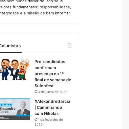
mas sem nunca deixar de lado seus
valores fundamentais: responsabilidade,
integridade e a missão de bem informar.​
Colunistas
Pré-candidatos
confirmam
presença no 1º
final de semana de
Suinofest
3 de junho de 2026
#AlexandreGarcia
| Caminhando
com Nikolas
1 de fevereiro de
2026