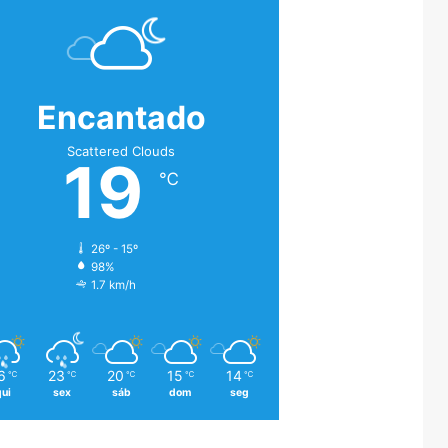
Encantado
Scattered Clouds
19
℃
26º - 15º
98%
1.7 km/h
6
23
20
15
14
℃
℃
℃
℃
℃
qui
sex
sáb
dom
seg