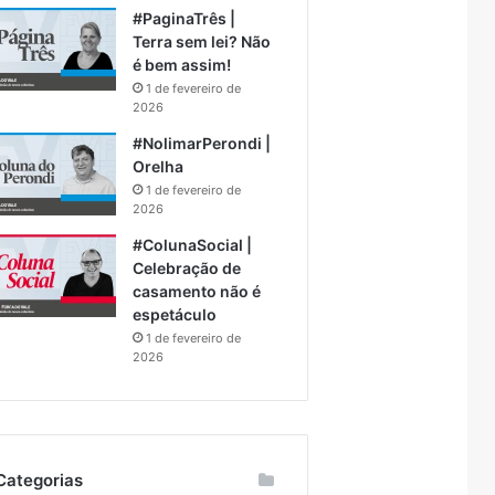
#PaginaTrês |
Terra sem lei? Não
é bem assim!
1 de fevereiro de
2026
#NolimarPerondi |
Orelha
1 de fevereiro de
2026
#ColunaSocial |
Celebração de
casamento não é
espetáculo
1 de fevereiro de
2026
Categorias