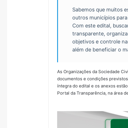
Sabemos que muitos es
outros municípios para
Com este edital, busc
transparente, organizad
objetivos e controle na
além de beneficiar o m
As Organizações da Sociedade Civi
Canil
AMAT
documentos e condições previsto
clandestino
cobra
íntegra do edital e os anexos estão
é
apoio
Portal da Transparência, na área d
fechado
federal
e
para
5 de agosto de 2026
19
rotas
AMAT cobra apoio f
5 de agosto de 2026
cães
alternativas
Canil clandestino é
para rotas alternati
são
e
fechado e 19 cães são
travessia entre Mu
resgatados
travessia