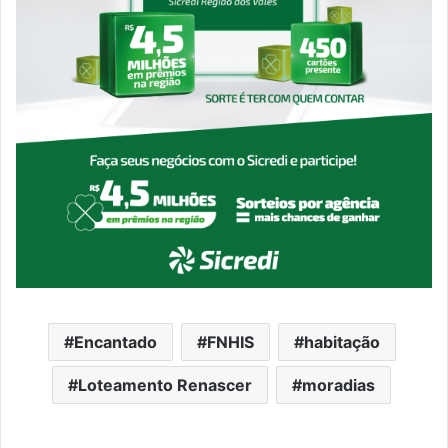
Encantado
FNHIS
habitação
Loteamento Renascer
moradias