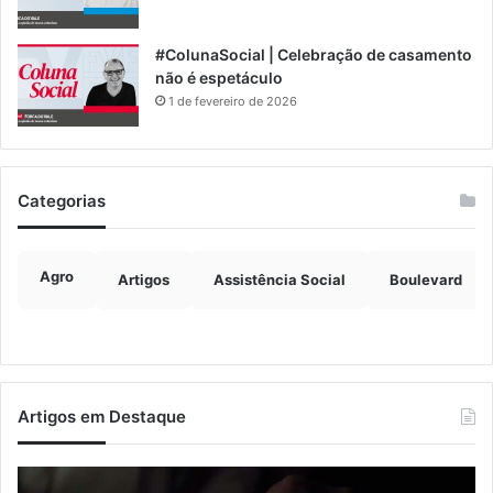
#ColunaSocial | Celebração de casamento
não é espetáculo
1 de fevereiro de 2026
Categorias
Agro
Artigos
Assistência Social
Boulevard
Artigos em Destaque
Nova
Co