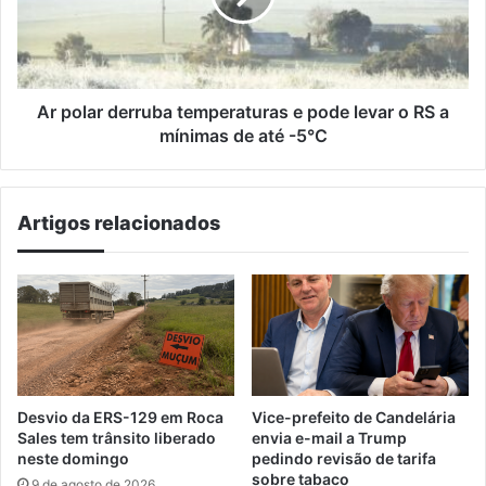
pode
levar
o
RS
a
Ar polar derruba temperaturas e pode levar o RS a
mínimas
mínimas de até -5°C
de
até
-5°C
Artigos relacionados
Desvio da ERS-129 em Roca
Vice-prefeito de Candelária
Sales tem trânsito liberado
envia e-mail a Trump
neste domingo
pedindo revisão de tarifa
sobre tabaco
9 de agosto de 2026