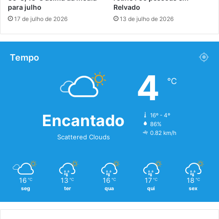
para julho
Relvado
17 de julho de 2026
13 de julho de 2026
Tempo
4
℃
Encantado
16º - 4º
86%
0.82 km/h
Scattered Clouds
16
13
16
17
18
℃
℃
℃
℃
℃
seg
ter
qua
qui
sex