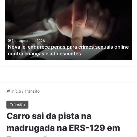
lei
os
endurece
ho
penas
da
para
tr
crimes
de
sexuais
ba
online
en
7 de agosto de 2026
Nova lei endurece penas para crimes sexuais online
contra
En
contra crianças e adolescentes
crianças
e
e
M
adolescentes