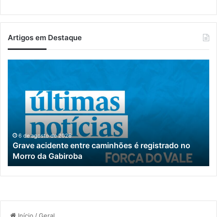
Artigos em Destaque
Grave
Pr
acidente
re
entre
se
caminhões
na
é
da
registrado
De
no
Civ
Morro
e
6 de agosto de 2026
Grave acidente entre caminhões é registrado no
da
di
Morro da Gabiroba
Gabiroba
tr
pr
en
En
e
M