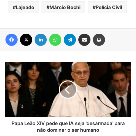
Lajeado
Márcio Bochi
Polícia Civil
Facebook
X
Linkedin
WhatsApp
Telegram
Compartilhar via e-mail
Imprimir
Papa
Leão
XIV
pede
que
IA
seja
'desarmada'
para
não
Papa Leão XIV pede que IA seja 'desarmada' para
dominar
não dominar o ser humano
o