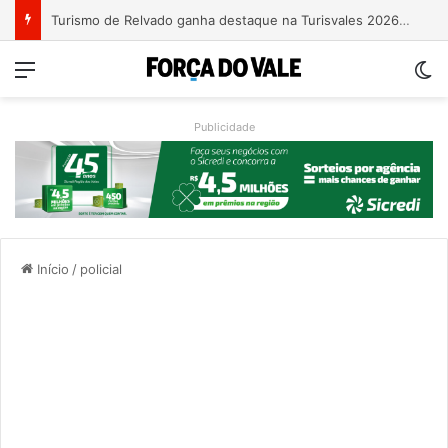
Turismo de Relvado ganha destaque na Turisvales 2026 com apresentação do Caminho da Fé e Devoção
Menu
Sw
Publicidade
Início
/
policial