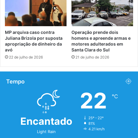
MP arquiva caso contra
Operação prende dois
Juliana Brizola por suposta
homens e apreende armas e
apropriação de dinheiro da
motores adulterados em
avó
Santa Clara do Sul
22 de julho de 2026
21 de julho de 2026
Tempo
22
℃
Encantado
25º - 22º
81%
4.21 km/h
Light Rain