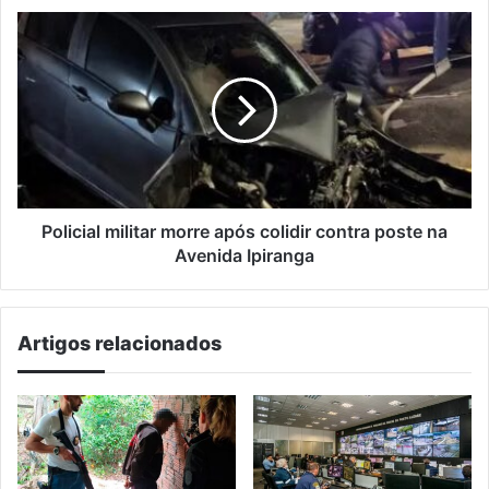
ser
Policial
humano
militar
morre
após
colidir
contra
poste
na
Avenida
Ipiranga
Policial militar morre após colidir contra poste na
Avenida Ipiranga
Artigos relacionados