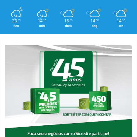
23
14
15
14
14
℃
℃
℃
℃
℃
sex
sáb
dom
seg
ter