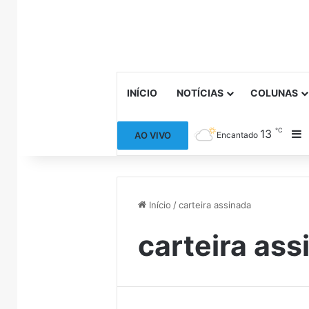
INÍCIO
NOTÍCIAS
COLUNAS
℃
13
B
AO VIVO
Encantado
Início
/
carteira assinada
carteira ass