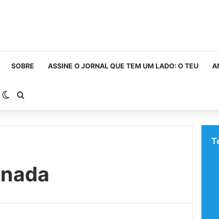
SOBRE
ASSINE O JORNAL QUE TEM UM LADO: O TEU
A
arra Lateral
Switch skin
Procurar por
T
inada