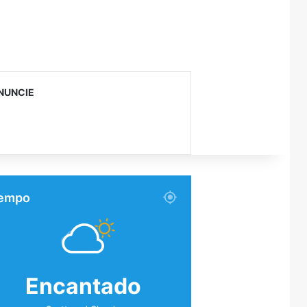
NUNCIE
empo
Encantado