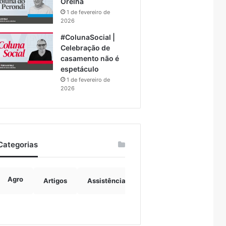
Orelha
1 de fevereiro de
2026
#ColunaSocial |
Celebração de
casamento não é
espetáculo
1 de fevereiro de
2026
Categorias
Agro
Artigos
Assistência Social
Boulevard
B