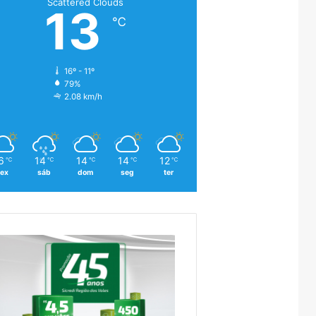
Scattered Clouds
13
℃
16º - 11º
79%
2.08 km/h
6
14
14
14
12
℃
℃
℃
℃
℃
sex
sáb
dom
seg
ter