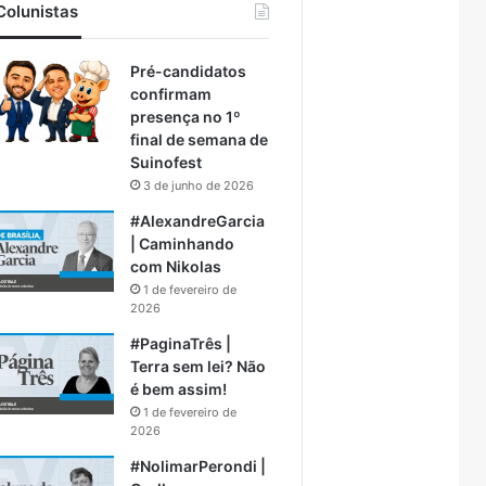
Colunistas
Pré-candidatos
confirmam
presença no 1º
final de semana de
Suinofest
3 de junho de 2026
#AlexandreGarcia
| Caminhando
com Nikolas
1 de fevereiro de
2026
#PaginaTrês |
Terra sem lei? Não
é bem assim!
1 de fevereiro de
2026
#NolimarPerondi |