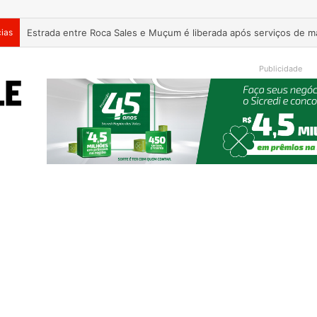
cias
Patrimônio de Paulo Pimenta salta de R$ 192 mil para R$ 1,87 mil
Publicidade