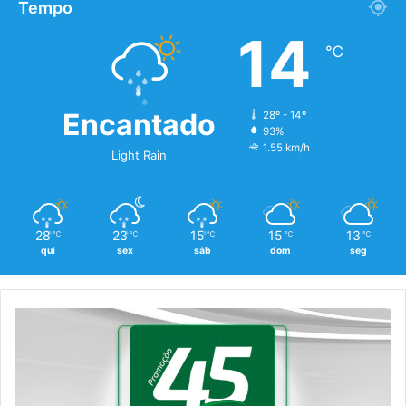
Tempo
14
℃
Encantado
28º - 14º
93%
1.55 km/h
Light Rain
28
23
15
15
13
℃
℃
℃
℃
℃
qui
sex
sáb
dom
seg