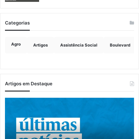
Categorias
Agro
Artigos
Assistência Social
Boulevard
Artigos em Destaque
Canil
A
clandestino
co
é
ap
fechado
fe
e
pa
19
ro