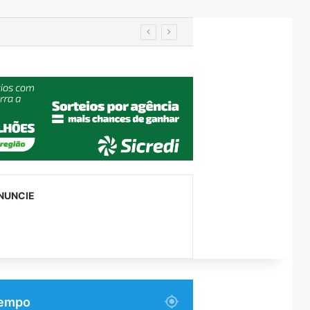
e Roca Sales
NUNCIE
empo