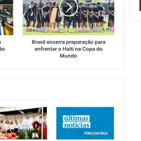
para
 da Gabiroba
Sales
de
R
enfrentar
Roca
o
Sales
Haiti
i
na
Copa
do
e
Brasil encerra preparação para
Mundo
ção
enfrentar o Haiti na Copa do
Mundo