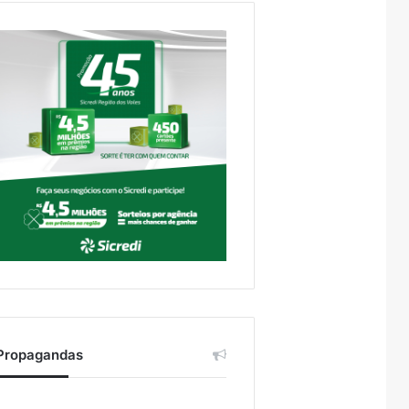
Propagandas