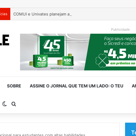
ícias
COMUI e Univates planejam ações voltadas à população idosa d
Publicidade
SOBRE
ASSINE O JORNAL QUE TEM UM LADO: O TEU
A
arra Lateral
Switch skin
Procurar por
T
acional para estudantes com altas habilidades