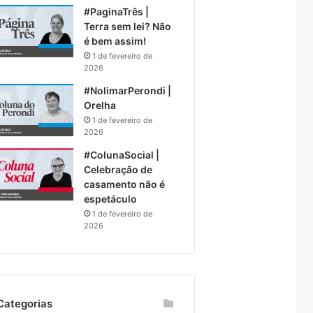
#PaginaTrês |
Terra sem lei? Não
é bem assim!
1 de fevereiro de
2026
#NolimarPerondi |
Orelha
1 de fevereiro de
2026
#ColunaSocial |
Celebração de
casamento não é
espetáculo
1 de fevereiro de
2026
Categorias