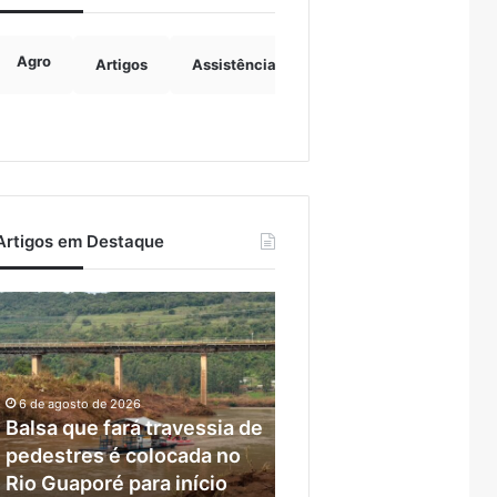
Agro
Artigos
Assistência Social
Boulevard
B
Artigos em Destaque
alsa
Campeonato
que
Municipal
ará
de
ravessia
Bochas
de
começa
6 de agosto de 2026
pedestres
neste
Balsa que fará travessia de
6 de agosto de 2026
é
fim
pedestres é colocada no
Campeonato Municipa
colocada
de
Rio Guaporé para início
Bochas começa neste
no
semana