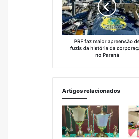
apreensão
m Encantado
Devoção
Morro
apresentação
Gabiroba
de
do
fuzis
Caminho
da
da
história
Fé
da
e
corporação
PRF faz maior apreensão d
Devoção
no
fuzis da história da corpora
Paraná
no Paraná
Artigos relacionados