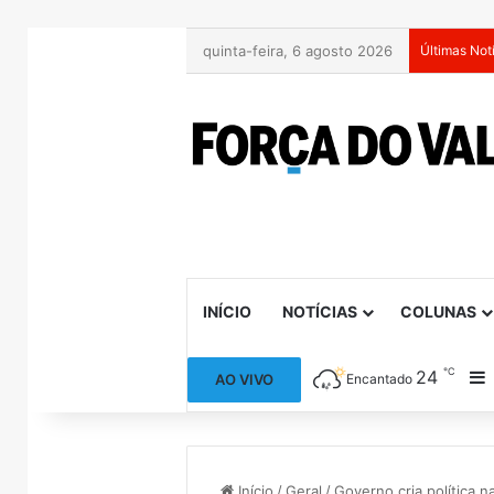
quinta-feira, 6 agosto 2026
Últimas Not
INÍCIO
NOTÍCIAS
COLUNAS
℃
24
B
AO VIVO
Encantado
Início
/
Geral
/
Governo cria política n