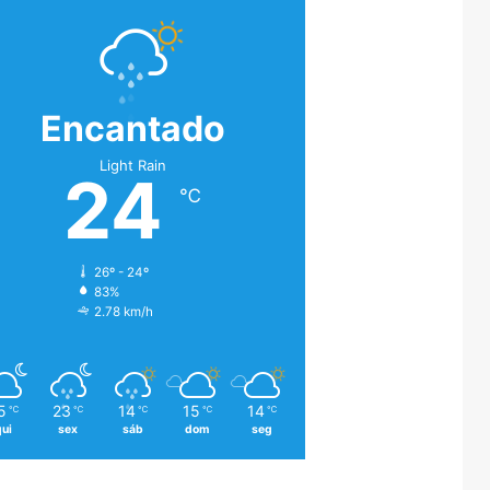
Encantado
Light Rain
24
℃
26º - 24º
83%
2.78 km/h
5
23
14
15
14
℃
℃
℃
℃
℃
qui
sex
sáb
dom
seg