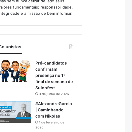
mas sem nunca deixar de lado seus
valores fundamentais: responsabilidade,
integridade e a missão de bem informar.​
Colunistas
Pré-candidatos
confirmam
presença no 1º
final de semana de
Suinofest
3 de junho de 2026
#AlexandreGarcia
| Caminhando
com Nikolas
1 de fevereiro de
2026