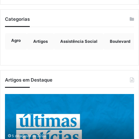
Categorias
Agro
Artigos
Assistência Social
Boulevard
Artigos em Destaque
EGR
Ca
recebe
cl
projeto
é
de
fe
reconstrução
e
da
19
ponte
cã
5 de agosto de 2026