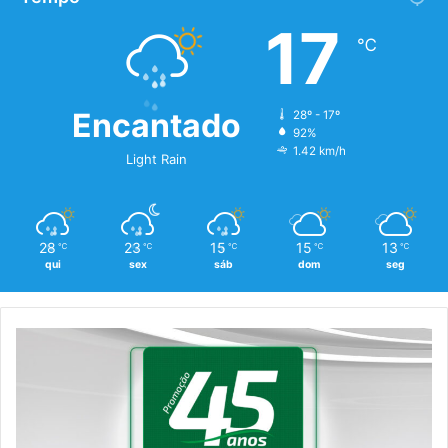
17
℃
Encantado
28º - 17º
92%
1.42 km/h
Light Rain
28
23
15
15
13
℃
℃
℃
℃
℃
qui
sex
sáb
dom
seg