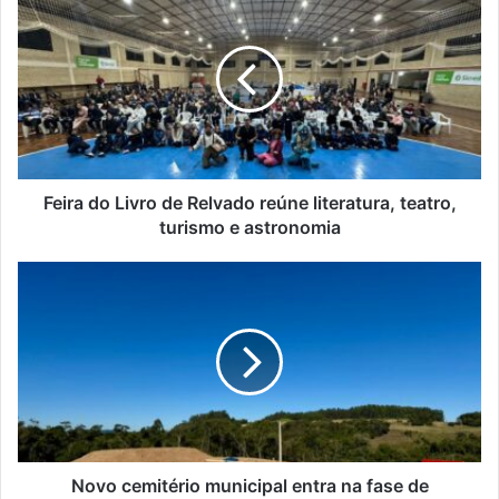
do
Livro
de
Relvado
reúne
literatura,
teatro,
turismo
e
Feira do Livro de Relvado reúne literatura, teatro,
astronomia
turismo e astronomia
Novo
cemitério
municipal
entra
na
fase
de
construção
em
Muçum
Novo cemitério municipal entra na fase de