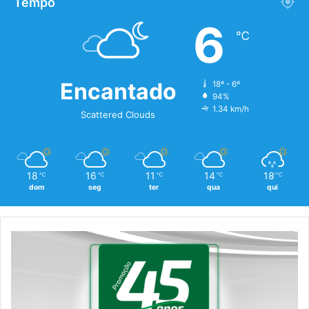
Tempo
6
℃
Encantado
18º - 6º
94%
1.34 km/h
Scattered Clouds
18
16
11
14
18
℃
℃
℃
℃
℃
dom
seg
ter
qua
qui