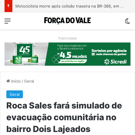
Motociclista morre após colisão traseira na BR-386, em Triunfo
Menu
Sw
Publicidade
Início
/
Geral
Geral
Roca Sales fará simulado de
evacuação comunitária no
bairro Dois Lajeados