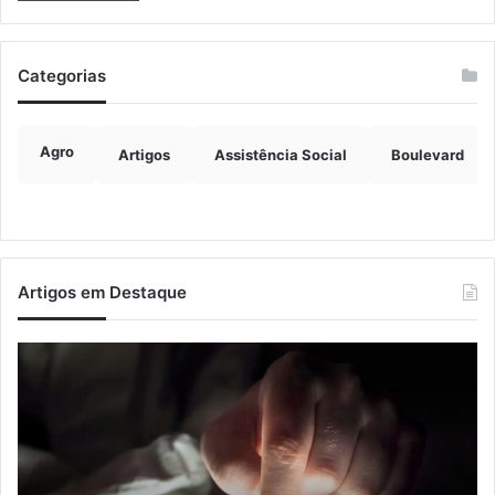
Categorias
Agro
Artigos
Assistência Social
Boulevard
Artigos em Destaque
Nova
Co
lei
os
endurece
ho
penas
da
para
tr
crimes
de
sexuais
ba