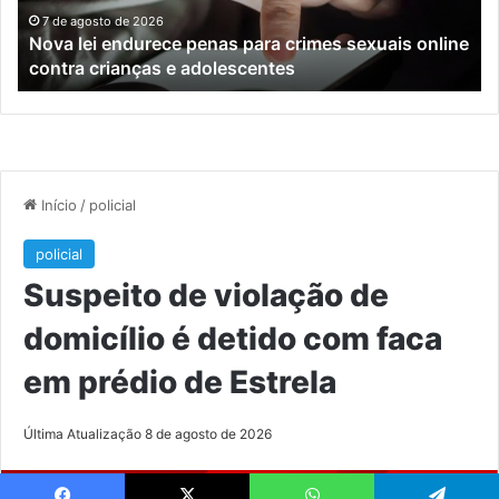
online
en
7 de agosto de 2026
Nova lei endurece penas para crimes sexuais online
contra
En
contra crianças e adolescentes
crianças
e
e
M
adolescentes