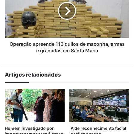
quilos
de
maconha,
armas
e
granadas
em
Operação apreende 116 quilos de maconha, armas
Santa
e granadas em Santa Maria
Maria
Artigos relacionados
Homem investigado por
IA de reconhecimento facial
importunar menores é preso
localiza pessoa