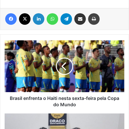
Facebook
X
Linkedin
WhatsApp
Telegram
Compartilhar via e-mail
Imprimir
Brasil
enfrenta
o
Haiti
nesta
sexta-
feira
pela
Copa
do
Brasil enfrenta o Haiti nesta sexta-feira pela Copa
Mundo
do Mundo
Operação
apreende
116