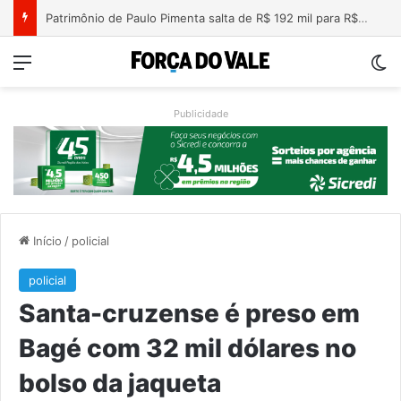
Nova lei endurece penas para crimes sexuais online contra crianças e adolescentes
Menu
Sw
Publicidade
Início
/
policial
policial
Santa-cruzense é preso em
Bagé com 32 mil dólares no
bolso da jaqueta