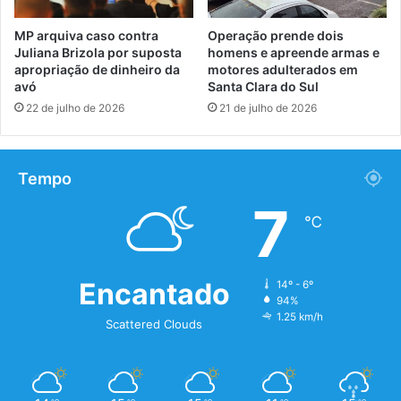
MP arquiva caso contra
Operação prende dois
Juliana Brizola por suposta
homens e apreende armas e
apropriação de dinheiro da
motores adulterados em
avó
Santa Clara do Sul
22 de julho de 2026
21 de julho de 2026
Tempo
7
℃
Encantado
14º - 6º
94%
1.25 km/h
Scattered Clouds