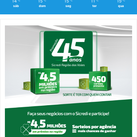
14
15
15
11
15
℃
℃
℃
℃
℃
sáb
dom
seg
ter
qua