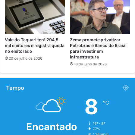
Vale do Taquari terá 294,5
Zema promete privatizar
mil eleitores e registra queda
Petrobras e Banco do Brasil
no eleitorado
para investir em
infraestrutura
20 de julho de 2026
18 de julho de 2026
Tempo
8
℃
Encantado
16º - 8º
77%
1.38 km/h