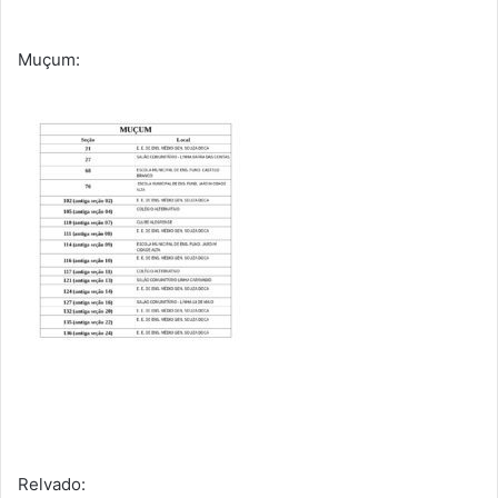
Muçum:
Relvado: