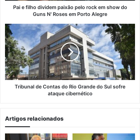
do
Pai e filho dividem paixão pelo rock em show do
Guns
Guns N' Roses em Porto Alegre
N'
Roses
Tribunal
em
de
Porto
Contas
Alegre
do
Rio
Grande
do
Sul
sofre
ataque
Tribunal de Contas do Rio Grande do Sul sofre
cibernético
ataque cibernético
Artigos relacionados