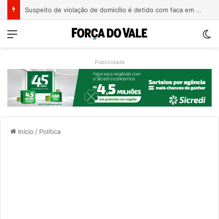
Suspeito de violação de domicílio é detido com faca em prédio de Estrela
Menu
Sw
Publicidade
Início
/
Política