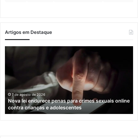
Artigos em Destaque
Nova
Co
lei
os
endurece
ho
penas
da
para
tr
crimes
de
sexuais
ba
online
en
7 de agosto de 2026
Nova lei endurece penas para crimes sexuais online
contra
En
contra crianças e adolescentes
crianças
e
e
M
adolescentes