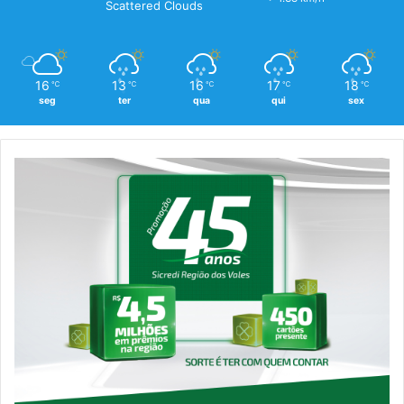
Scattered Clouds
16
13
16
17
18
℃
℃
℃
℃
℃
seg
ter
qua
qui
sex