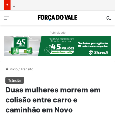
Ventos fortes deixam rastro de danos em municípios do Vale do Taquari
Menu
Sw
Publicidade
Início
/
Trânsito
Trânsito
Duas mulheres morrem em
colisão entre carro e
caminhão em Novo