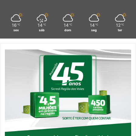
16
14
14
14
12
℃
℃
℃
℃
℃
sex
sáb
dom
seg
ter