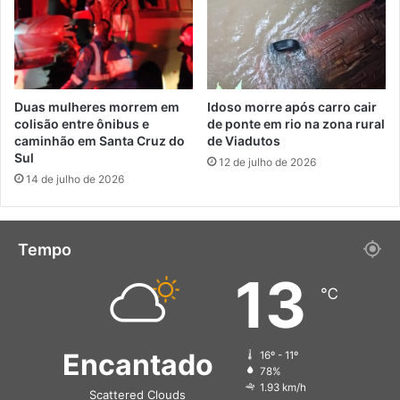
Duas mulheres morrem em
Idoso morre após carro cair
colisão entre ônibus e
de ponte em rio na zona rural
caminhão em Santa Cruz do
de Viadutos
Sul
12 de julho de 2026
14 de julho de 2026
Tempo
13
℃
Encantado
16º - 11º
78%
1.93 km/h
Scattered Clouds