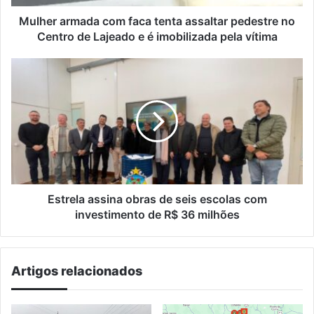
Centro
de
Mulher armada com faca tenta assaltar pedestre no
Lajeado
Centro de Lajeado e é imobilizada pela vítima
e
é
Estrela
imobilizada
assina
pela
obras
vítima
de
seis
escolas
com
investimento
de
R$
Estrela assina obras de seis escolas com
36
investimento de R$ 36 milhões
milhões
Artigos relacionados