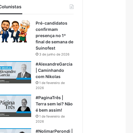
Colunistas
Pré-candidatos
confirmam
presença no 1º
final de semana de
Suinofest
3 de junho de 2026
#AlexandreGarcia
| Caminhando
com Nikolas
1 de fevereiro de
2026
#PaginaTrês |
Terra sem lei? Não
é bem assim!
1 de fevereiro de
2026
#NolimarPerondi |