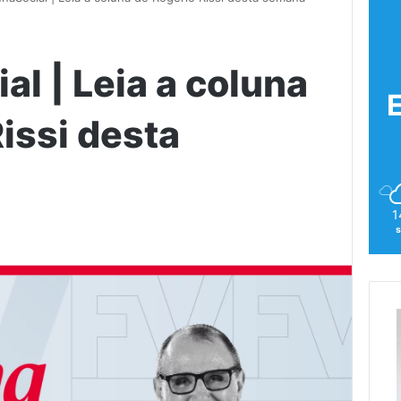
l | Leia a coluna
issi desta
1
s
5