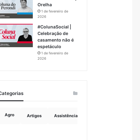
Orelha
1 de fevereiro de
2026
#ColunaSocial |
Celebração de
casamento não é
espetáculo
1 de fevereiro de
2026
Categorias
Agro
Artigos
Assistência Social
Boulevard
B