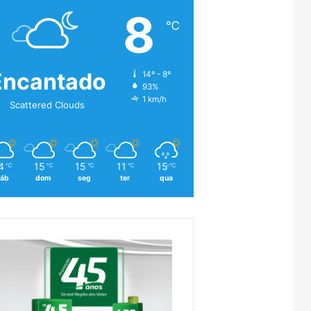
8
℃
Encantado
14º - 8º
93%
1 km/h
Scattered Clouds
4
15
15
11
15
℃
℃
℃
℃
℃
áb
dom
seg
ter
qua