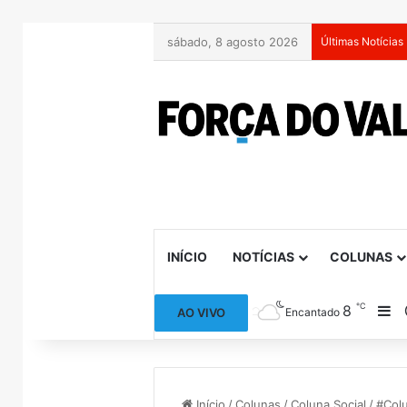
sábado, 8 agosto 2026
Últimas Notícias
INÍCIO
NOTÍCIAS
COLUNAS
℃
8
Ba
AO VIVO
Encantado
Início
/
Colunas
/
Coluna Social
/
#Colu