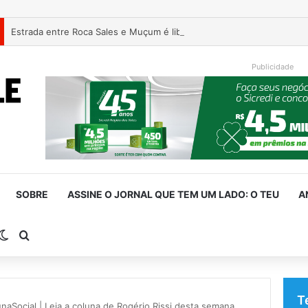
Estrada entre Roca Sales e Muçum é liberada após serviços de man
Publicidade
SOBRE
ASSINE O JORNAL QUE TEM UM LADO: O TEU
A
rra Lateral
Switch skin
Procurar por
T
naSocial | Leia a coluna de Rogério Rissi desta semana