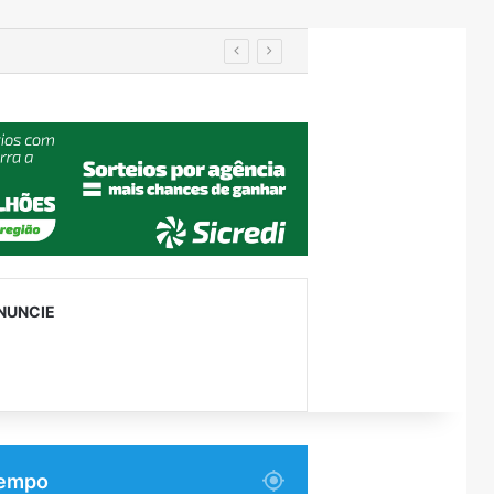
utenção
NUNCIE
empo