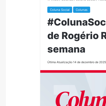
Coluna Social
Colunas
#ColunaSocia
de Rogério R
semana
Última Atualização 14 de dezembro de 202