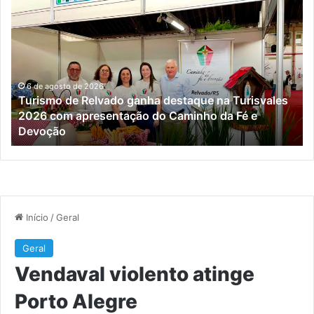
violento
o
atinge
Porto
ue
Alegre
les
 agosto de 2026
smo de Relvado ganha destaque na Turisvales
 com apresentação do Caminho da Fé e
6 de agos
oção
Vendaval
ntação
o
o