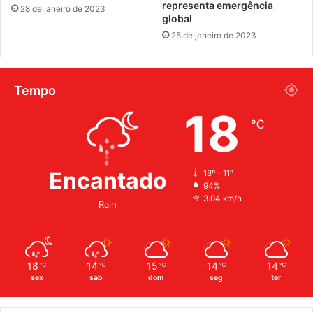
representa emergência
28 de janeiro de 2023
global
25 de janeiro de 2023
Tempo
18
℃
Encantado
18º - 11º
94%
3.04 km/h
Rain
18
14
15
14
14
℃
℃
℃
℃
℃
sex
sáb
dom
seg
ter