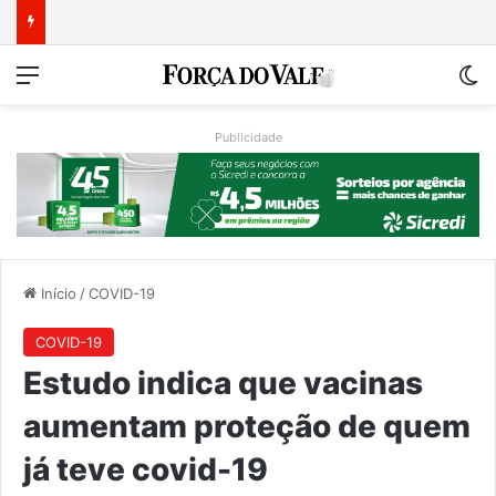
Turismo de Relvado ganha destaque na Turisvales 2026 com apresentação do Caminho da Fé e Devoção
Menu
Sw
Publicidade
Início
/
COVID-19
COVID-19
Estudo indica que vacinas
aumentam proteção de quem
já teve covid-19