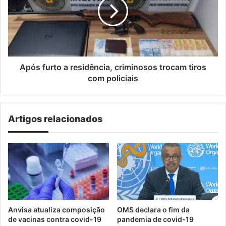
residência,
criminosos
trocam
tiros
com
policiais
Após furto a residência, criminosos trocam tiros
com policiais
Artigos relacionados
Anvisa atualiza composição
OMS declara o fim da
de vacinas contra covid-19
pandemia de covid-19