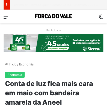
Grave acidente entre caminhões é registrado no Morro da Gabiroba
Menu
Sw
Publicidade
Início
/
Economia
Economia
Conta de luz fica mais cara
em maio com bandeira
amarela da Aneel