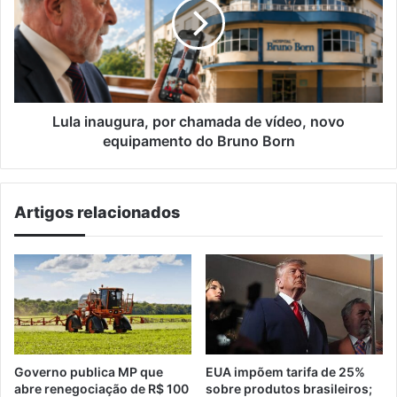
chamada
de
vídeo,
novo
equipamento
do
Bruno
Lula inaugura, por chamada de vídeo, novo
Born
equipamento do Bruno Born
Artigos relacionados
Governo publica MP que
EUA impõem tarifa de 25%
abre renegociação de R$ 100
sobre produtos brasileiros;