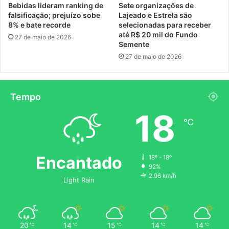
Bebidas lideram ranking de
Sete organizações de
falsificação; prejuízo sobe
Lajeado e Estrela são
8% e bate recorde
selecionadas para receber
até R$ 20 mil do Fundo
27 de maio de 2026
Semente
27 de maio de 2026
Tempo
18
℃
Encantado
18º - 18º
92%
2.96 km/h
Light Rain
20
14
15
14
14
℃
℃
℃
℃
℃