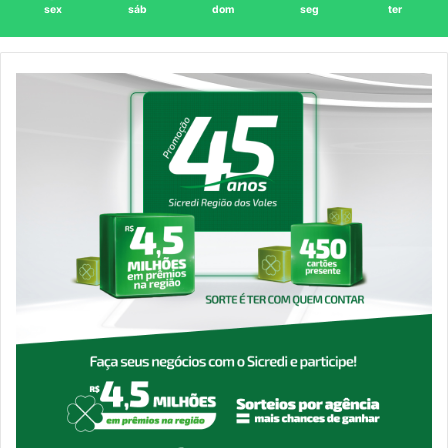
sex
sáb
dom
seg
ter