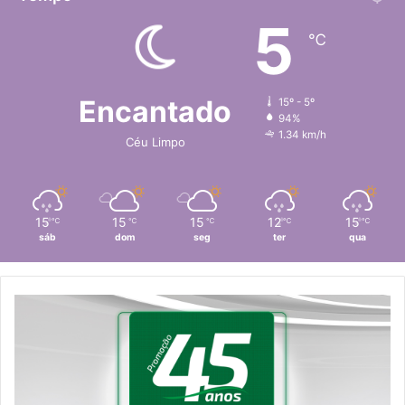
5
℃
Encantado
15º - 5º
94%
1.34 km/h
Céu Limpo
15
15
15
12
15
℃
℃
℃
℃
℃
sáb
dom
seg
ter
qua