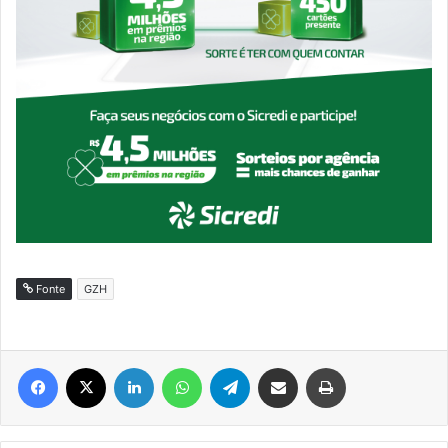
Fonte
GZH
Facebook
X
Linkedin
WhatsApp
Telegram
Compartilhar via e-mail
Imprimir