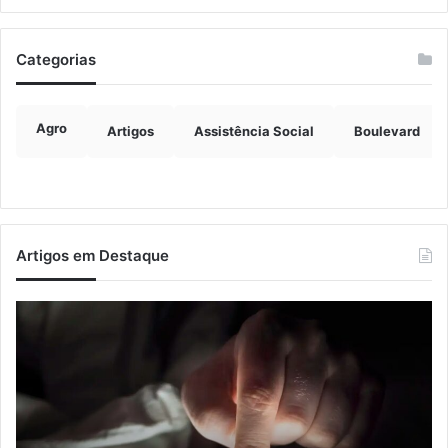
Categorias
Agro
Artigos
Assistência Social
Boulevard
Artigos em Destaque
Nova
Co
lei
os
endurece
ho
penas
da
para
tr
crimes
de
sexuais
ba