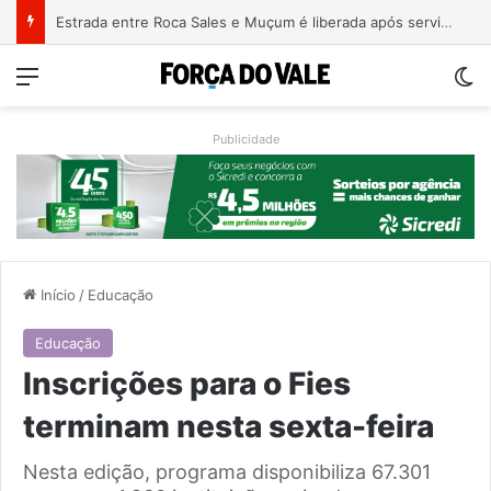
Estrada entre Roca Sales e Muçum é liberada após serviços de manutenção
Menu
Sw
Publicidade
Início
/
Educação
Educação
Inscrições para o Fies
terminam nesta sexta-feira
Nesta edição, programa disponibiliza 67.301