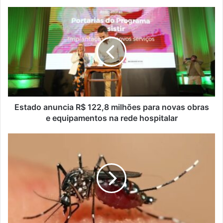
Estado
anuncia
R$
122,8
milhões
para
novas
obras
e
equipamentos
Estado anuncia R$ 122,8 milhões para novas obras
na
e equipamentos na rede hospitalar
rede
hospitalar
Terceiro
caso
de
Dengue
é
confirmado
em
Muçum