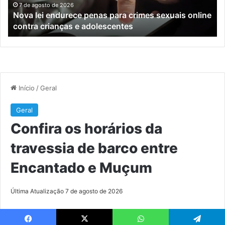
online
en
7 de agosto de 2026
Nova lei endurece penas para crimes sexuais online
contra
En
contra crianças e adolescentes
crianças
e
e
M
adolescentes