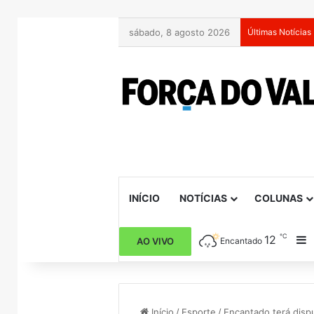
sábado, 8 agosto 2026
Últimas Notícias
INÍCIO
NOTÍCIAS
COLUNAS
℃
12
B
AO VIVO
Encantado
Início
/
Esporte
/
Encantado terá dispu