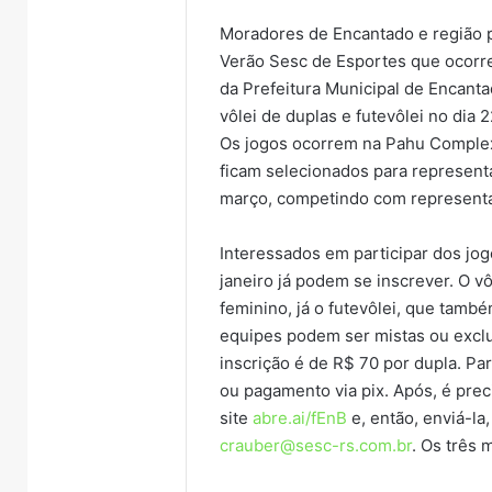
Moradores de Encantado e região po
Verão Sesc de Esportes que ocorr
da Prefeitura Municipal de Encant
vôlei de duplas e futevôlei no dia 
Os jogos ocorrem na Pahu Complex
ficam selecionados para representa
março, competindo com representa
Interessados em participar dos jog
janeiro já podem se inscrever. O v
feminino, já o futevôlei, que tamb
equipes podem ser mistas ou exclu
inscrição é de R$ 70 por dupla. Pa
ou pagamento via pix. Após, é prec
site
abre.ai/fEnB
e, então, enviá-l
crauber@sesc-rs.com.br
. Os três 