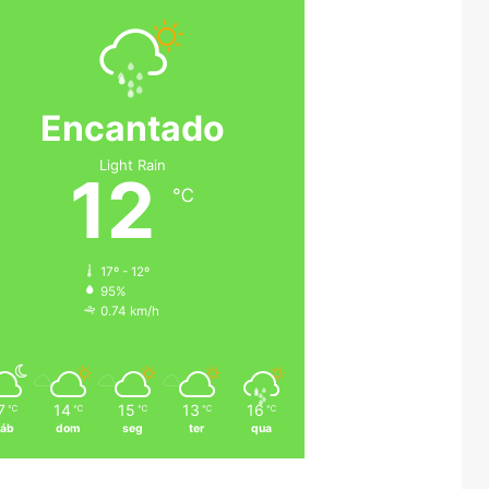
Encantado
Light Rain
12
℃
17º - 12º
95%
0.74 km/h
7
14
15
13
16
℃
℃
℃
℃
℃
áb
dom
seg
ter
qua