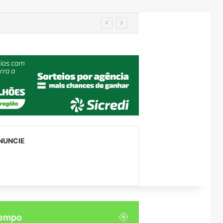
utenção
NUNCIE
empo