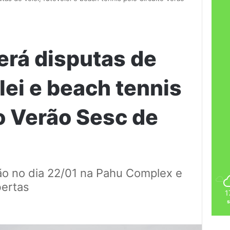
erá disputas de
ôlei e beach tennis
o Verão Sesc de
rão no dia 22/01 na Pahu Complex e
bertas
1
s