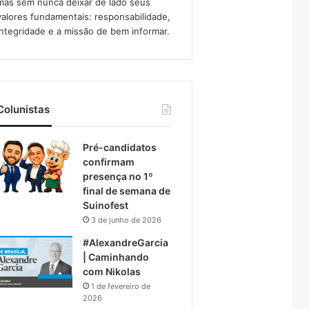
mas sem nunca deixar de lado seus
valores fundamentais: responsabilidade,
integridade e a missão de bem informar.​
Colunistas
Pré-candidatos
confirmam
presença no 1º
final de semana de
Suinofest
3 de junho de 2026
#AlexandreGarcia
| Caminhando
com Nikolas
1 de fevereiro de
2026