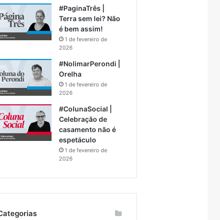
#PaginaTrês |
Terra sem lei? Não
é bem assim!
1 de fevereiro de
2026
#NolimarPerondi |
Orelha
1 de fevereiro de
2026
#ColunaSocial |
Celebração de
casamento não é
espetáculo
1 de fevereiro de
2026
Categorias