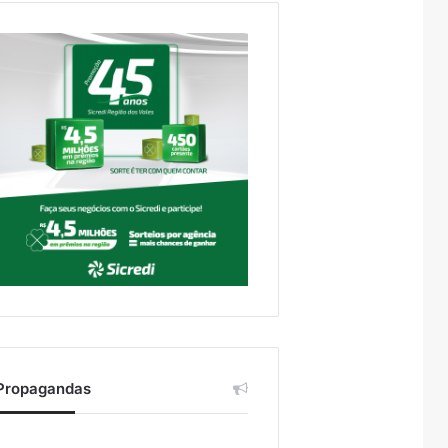
Propagandas