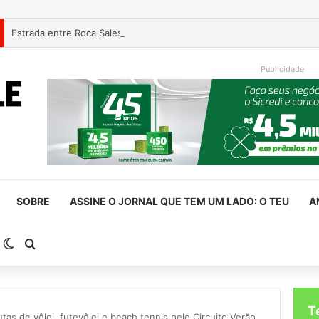
Estrada entre Roca Sales e Muçum é liberada após serviços de man
Publicidade
SOBRE
ASSINE O JORNAL QUE TEM UM LADO: O TEU
A
arra Lateral
Switch skin
Procurar por
T
tas de vôlei, futevôlei e beach tennis pelo Circuito Verão