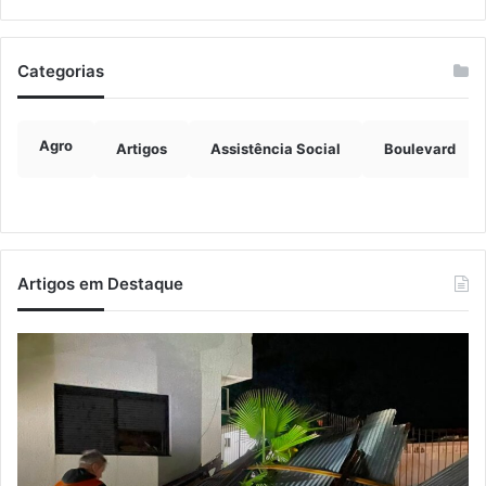
Categorias
Agro
Artigos
Assistência Social
Boulevard
Artigos em Destaque
Desvio
Ve
por
vi
Roca
at
Sales,
Po
entre
Al
Encantado
e