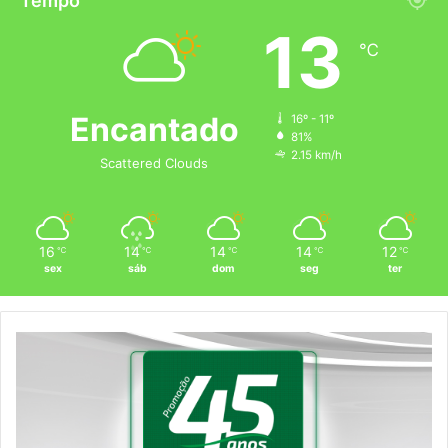
Tempo
13
℃
Encantado
16º - 11º
81%
2.15 km/h
Scattered Clouds
16
14
14
14
12
℃
℃
℃
℃
℃
sex
sáb
dom
seg
ter