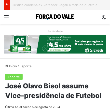
Campeonato Municipal de Bochas começa neste fim de semana em Encantado
Menu
Sw
Publicidade
Início
/
Esporte
Esporte
José Olavo Bisol assume
Vice-presidência de Futebol
Última Atualização 5 de agosto de 2024