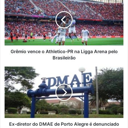
vence
o
Athletico-
PR
na
Ligga
Arena
pelo
Brasileirão
Grêmio vence o Athletico-PR na Ligga Arena pelo
Brasileirão
Ex-
diretor
do
DMAE
de
Porto
Alegre
é
denunciado
por
Ex-diretor do DMAE de Porto Alegre é denunciado