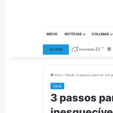
INÍCIO
NOTÍCIAS
COLUNAS
℃
22
B
AO VIVO
Encantado
Início
/
Geral
/
3 passos para ter um a
Geral
3 passos pa
inesquecíve