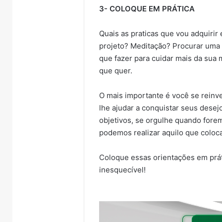
3- COLOQUE EM PRÁTICA
Quais as praticas que vou adquirir
projeto? Meditação? Procurar uma 
que fazer para cuidar mais da sua 
Justiça
Campeona
que quer.
condena
Municipal
ex-
de
vereador
Bochas
O mais importante é você se reinv
26
6 de agosto de 2026
Pegari
começa
cebem
Justiça condena ex-
lhe ajudar a conquistar seus dese
a
neste
cional da
vereador Pegari a mais de
objetivos, se orgulhe quando fore
6 de ag
mais
fim
e discutem
quatro anos de reclusão
Campe
podemos realizar aquilo que coloc
de
de
visória entre
por declaração
Bocha
quatro
semana
 Muçum
considerada racista
de se
anos
em
Coloque essas orientações em prá
de
Encantado
inesquecível!
reclusão
por
declaração
considerada
racista