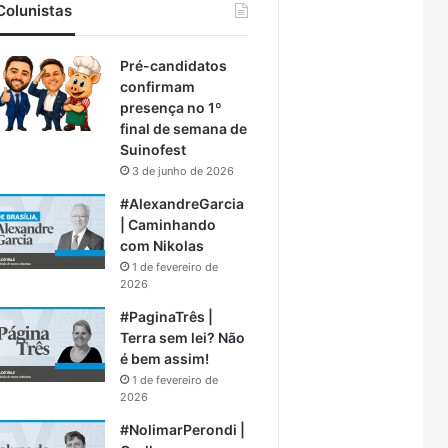
Colunistas
Pré-candidatos
confirmam
presença no 1º
final de semana de
Suinofest
3 de junho de 2026
#AlexandreGarcia
| Caminhando
com Nikolas
1 de fevereiro de
2026
#PaginaTrês |
Terra sem lei? Não
é bem assim!
1 de fevereiro de
2026
#NolimarPerondi |