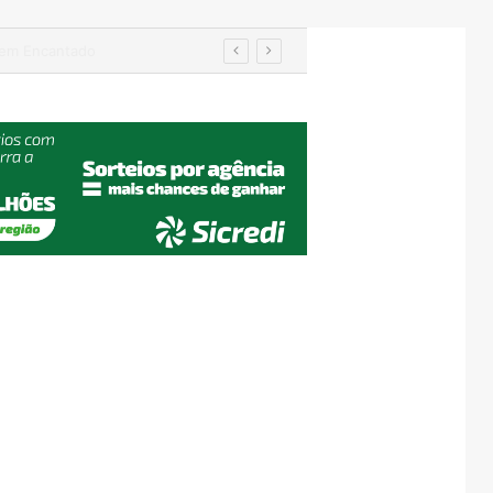
Turismo de Relvado ganha destaque na Turisvales 2026 com apresentação do Caminho da Fé e Devoção