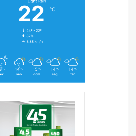
Light Rain
22
℃
24º - 22º
82%
3.88 km/h
3
14
15
14
14
℃
℃
℃
℃
℃
sex
sáb
dom
seg
ter