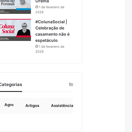
Orelha
1 de fevereiro de
2026
#ColunaSocial |
Celebração de
casamento não é
espetáculo
1 de fevereiro de
2026
Categorias
Agro
Artigos
Assistência Social
Boulevard
B