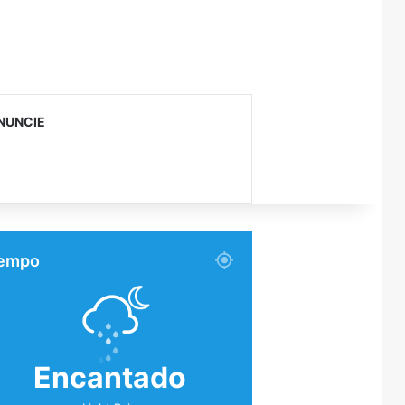
NUNCIE
empo
Encantado