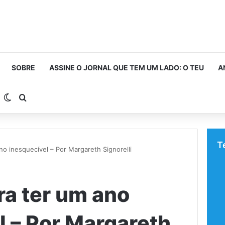
SOBRE
ASSINE O JORNAL QUE TEM UM LADO: O TEU
A
arra Lateral
Switch skin
Procurar por
T
no inesquecível – Por Margareth Signorelli
ra ter um ano
l – Por Margareth