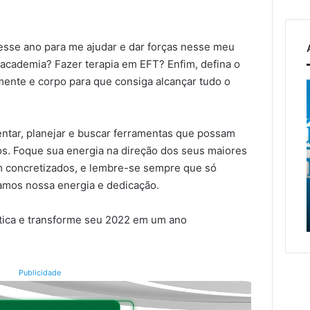
 esse ano para me ajudar e dar forças nesse meu
academia? Fazer terapia em EFT? Enfim, defina o
mente e corpo para que consiga alcançar tudo o
to
Turismo
de
Relvado
ganha
entar, planejar e buscar ferramentas que possam
6 de agosto de 2026
destaque
Turismo de Relvado ganha
jos. Foque sua energia na direção dos seus maiores
na
r
destaque na Turisvales
m concretizados, e lembre-se sempre que só
osto de 2026
Turisvales
onato Municipal de
2026 com apresentação
amos nossa energia e dedicação.
2026
s começa neste fim
do Caminho da Fé e
com
mana em Encantado
Devoção
apresentação
tica e transforme seu 2022 em um ano
do
Caminho
da
Publicidade
Fé
e
Devoção