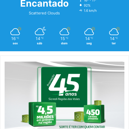
Encantado
16º - 11º
92%
1.6 km/h
Scattered Clouds
16
14
15
14
14
℃
℃
℃
℃
℃
sex
sáb
dom
seg
ter