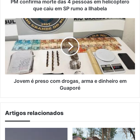
caiu
PM confirma morte das 4 pessoas em helicóptero
em
que caiu em SP rumo a Ilhabela
SP
rumo
Jovem
a
é
Ilhabela
preso
com
drogas,
arma
e
dinheiro
em
Guaporé
Jovem é preso com drogas, arma e dinheiro em
Guaporé
Artigos relacionados