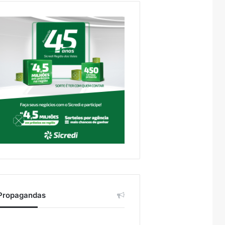
Propagandas