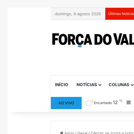
domingo, 9 agosto 2026
Últimas Notícia
INÍCIO
NOTÍCIAS
COLUNAS
℃
12
B
AO VIVO
Encantado
Início
/
Geral
/
Câncer se torna a prin