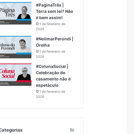
#PaginaTrês |
Terra sem lei? Não
é bem assim!
1 de fevereiro de
2026
#NolimarPerondi |
Orelha
1 de fevereiro de
2026
#ColunaSocial |
Celebração de
casamento não é
espetáculo
1 de fevereiro de
2026
Categorias