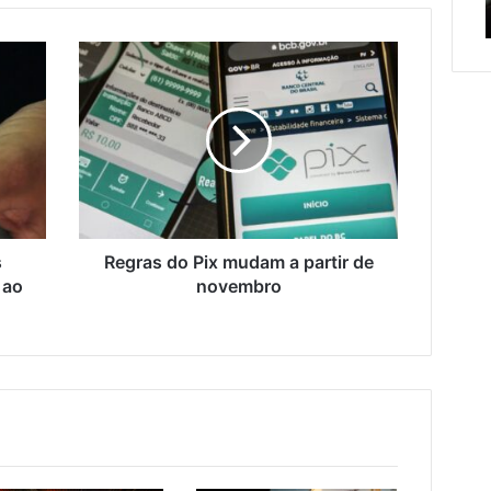
serviços de manutenção
serviços
c
de
Regras
manutenção
do
Pix
mudam
a
partir
de
novembro
s
Regras do Pix mudam a partir de
 ao
novembro