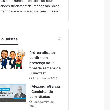
mas sem nunca deixar de lado seus
valores fundamentais: responsabilidade,
integridade e a missão de bem informar.​
Colunistas
Pré-candidatos
confirmam
presença no 1º
final de semana de
Suinofest
3 de junho de 2026
#AlexandreGarcia
| Caminhando
com Nikolas
1 de fevereiro de
2026