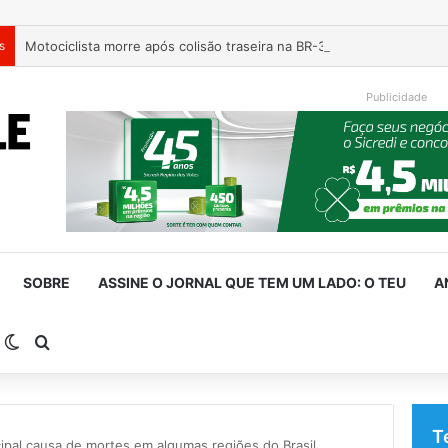
s
Motociclista morre após colisão traseira na BR-386, em Triunfo
Publicidade
SOBRE
ASSINE O JORNAL QUE TEM UM LADO: O TEU
A
arra Lateral
Switch skin
Procurar por
T
cipal causa de mortes em algumas regiões do Brasil