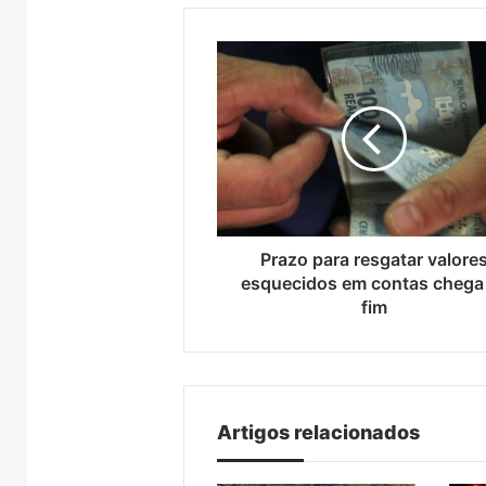
 Muçum
trade turístico
Brasil
supera
metade
Prazo
das
para
compras
resgatar
externas
valores
do
esquecidos
Brasil
em
contas
chega
ao
fim
Prazo para resgatar valore
esquecidos em contas chega
fim
Artigos relacionados