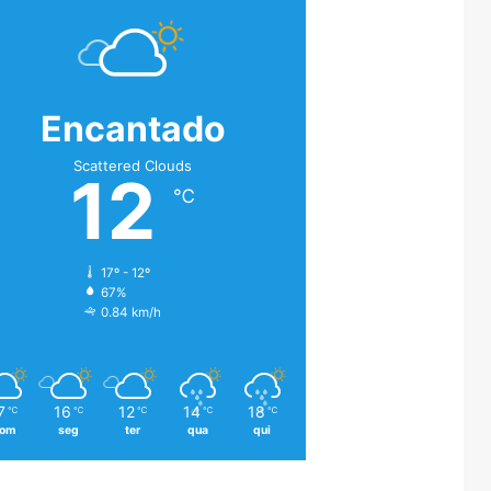
Encantado
Scattered Clouds
12
℃
17º - 12º
67%
0.84 km/h
7
16
12
14
18
℃
℃
℃
℃
℃
om
seg
ter
qua
qui