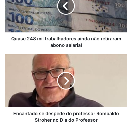
trabalhadores
ainda
não
retiraram
abono
salarial
Quase 248 mil trabalhadores ainda não retiraram
abono salarial
Encantado
se
despede
do
professor
Rombaldo
Stroher
no
Dia
do
Encantado se despede do professor Rombaldo
Professor
Stroher no Dia do Professor