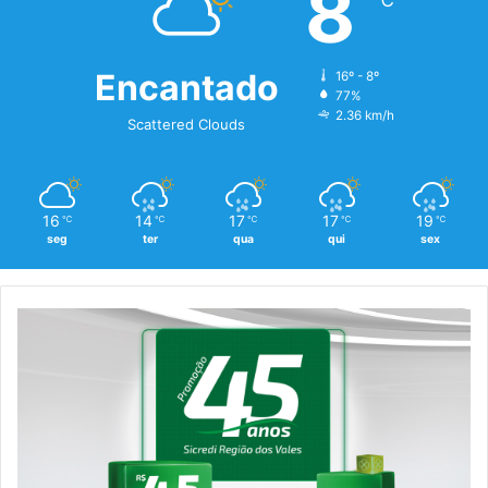
8
℃
Encantado
16º - 8º
77%
2.36 km/h
Scattered Clouds
16
14
17
17
19
℃
℃
℃
℃
℃
seg
ter
qua
qui
sex