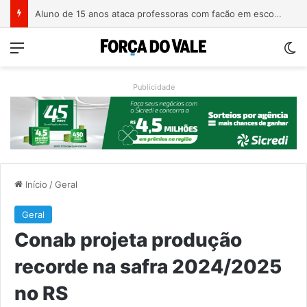
Homem é preso com revólver de numeração raspada em Teutônia
Menu
Sw
Publicidade
Início
/
Geral
Geral
Conab projeta produção
recorde na safra 2024/2025
no RS