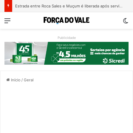
Estrada entre Roca Sales e Muçum é liberada após serviços de manutenção
Menu
Sw
Publicidade
Início
/
Geral