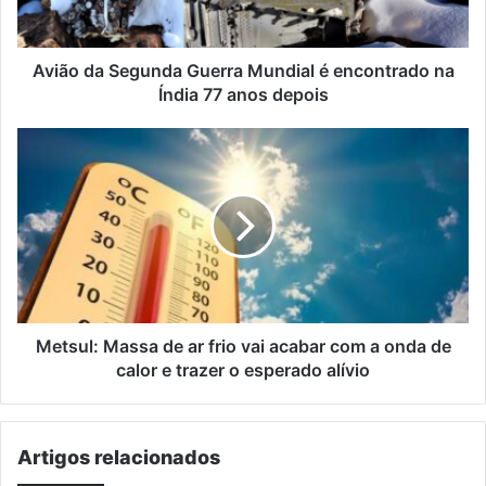
na
Índia
77
Avião da Segunda Guerra Mundial é encontrado na
anos
Índia 77 anos depois
depois
Metsul:
Massa
de
ar
frio
vai
acabar
com
a
onda
Metsul: Massa de ar frio vai acabar com a onda de
de
calor e trazer o esperado alívio
calor
e
trazer
Artigos relacionados
o
esperado