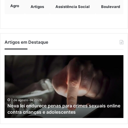
Agro
Artigos
Assistência Social
Boulevard
Artigos em Destaque
Nova
Co
lei
os
endurece
ho
penas
da
para
tr
crimes
de
sexuais
ba
online
en
7 de agosto de 2026
Nova lei endurece penas para crimes sexuais online
contra
En
contra crianças e adolescentes
crianças
e
e
M
adolescentes