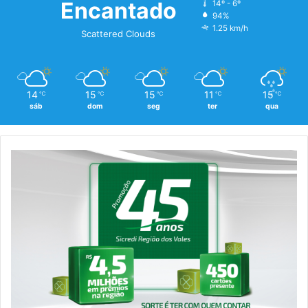
Encantado
14º - 6º
94%
1.25 km/h
Scattered Clouds
14
15
15
11
15
℃
℃
℃
℃
℃
sáb
dom
seg
ter
qua