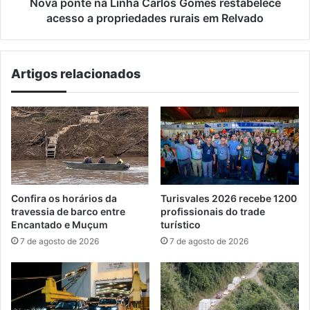
propriedades
Nova ponte na Linha Carlos Gomes restabelece
rurais
acesso a propriedades rurais em Relvado
em
Relvado
Artigos relacionados
Confira os horários da
Turisvales 2026 recebe 1200
travessia de barco entre
profissionais do trade
Encantado e Muçum
turístico
7 de agosto de 2026
7 de agosto de 2026