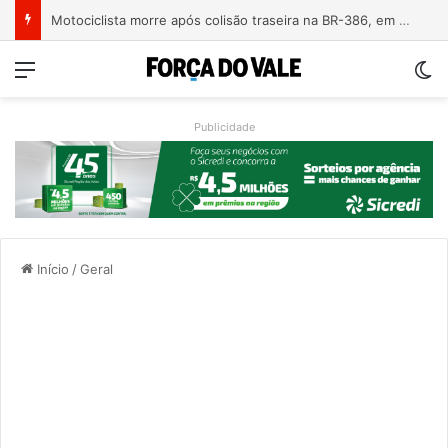
Motociclista morre após colisão traseira na BR-386, em Triunfo
Menu
Sw
Publicidade
Início
/
Geral