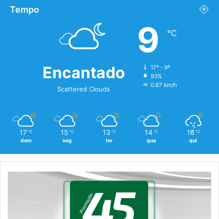
Tempo
9
℃
Encantado
17º - 9º
93%
0.67 km/h
Scattered Clouds
17
15
13
14
16
℃
℃
℃
℃
℃
dom
seg
ter
qua
qui