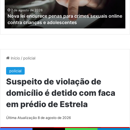
sexuais
ba
online
en
7 de agosto de 2026
Nova lei endurece penas para crimes sexuais online
contra
En
contra crianças e adolescentes
crianças
e
e
M
adolescentes