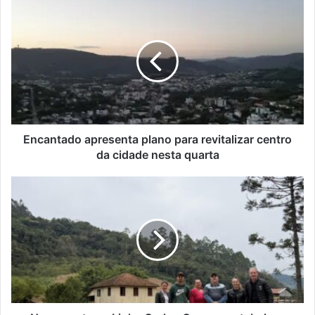
Encantado
apresenta
plano
para
revitalizar
centro
da
cidade
nesta
quarta
Encantado apresenta plano para revitalizar centro
da cidade nesta quarta
Nova
ponte
na
Linha
Carlos
Gomes
restabelece
acesso
a