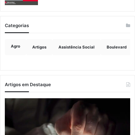
Categorias
Agro
Artigos
Assistência Social
Boulevard
Artigos em Destaque
Nova
Co
lei
os
endurece
ho
penas
da
para
tr
crimes
de