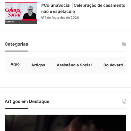
#ColunaSocial | Celebração de casamento
não é espetáculo
1 de fevereiro de 2026
Categorias
Agro
Artigos
Assistência Social
Boulevard
Artigos em Destaque
Confira
os
horários