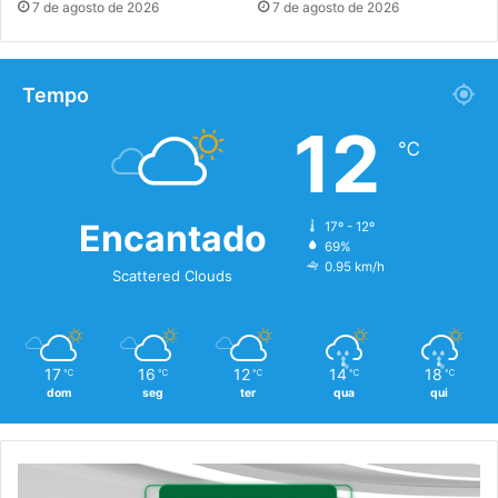
7 de agosto de 2026
7 de agosto de 2026
Tempo
12
℃
Encantado
17º - 12º
69%
0.95 km/h
Scattered Clouds
17
16
12
14
18
℃
℃
℃
℃
℃
dom
seg
ter
qua
qui