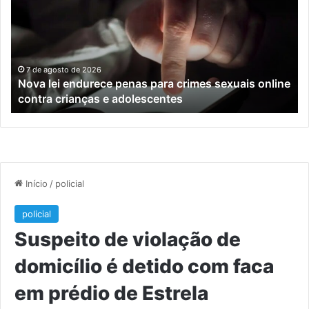
da
travessia
de
barco
entre
to de 2026
7 de agosto de
 endurece penas para crimes sexuais online
Confira os h
Encantado
rianças e adolescentes
Encantado 
e
Muçum
es