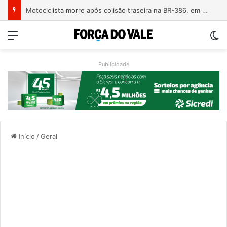
Árvore derrubada por temporal mata motociclista na ERS-124 em Montenegro
Menu
Sw
Publicidade
Início
/
Geral