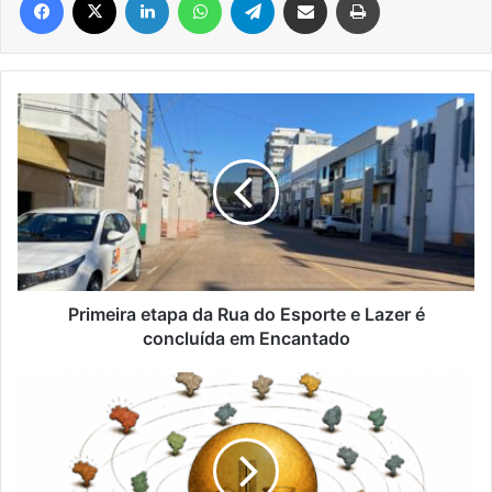
Primeira
etapa
da
Rua
do
Esporte
e
Lazer
é
concluída
Primeira etapa da Rua do Esporte e Lazer é
em
concluída em Encantado
Encantado
Cem
dias