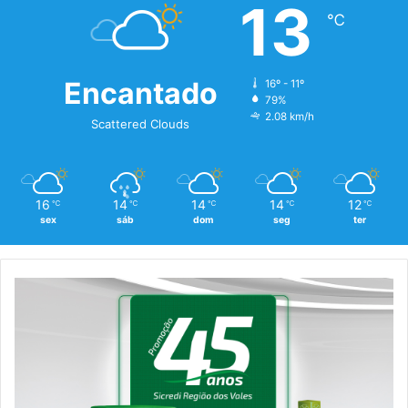
13
℃
Encantado
16º - 11º
79%
2.08 km/h
Scattered Clouds
16
14
14
14
12
℃
℃
℃
℃
℃
sex
sáb
dom
seg
ter