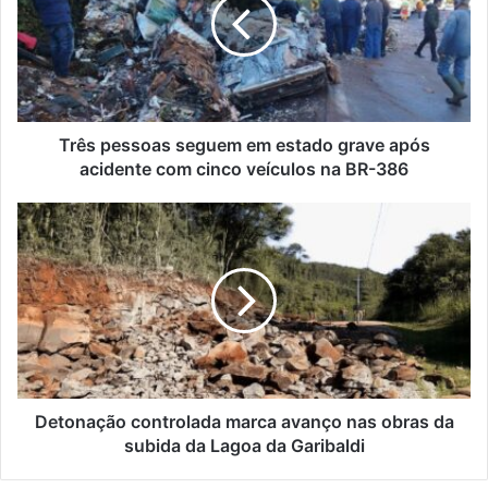
em
estado
grave
após
acidente
com
cinco
Três pessoas seguem em estado grave após
veículos
acidente com cinco veículos na BR-386
na
BR-
Detonação
386
controlada
marca
avanço
nas
obras
da
subida
da
Lagoa
Detonação controlada marca avanço nas obras da
da
subida da Lagoa da Garibaldi
Garibaldi