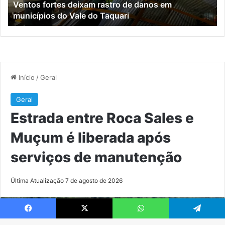
Ventos fortes deixam rastro de danos em
do
ap
municípios do Vale do Taquari
Vale
se
do
de
Taquari
ma
Facebook
X
WhatsApp
Telegram