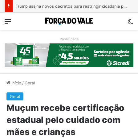
A Balsa Vicentina do Rio Guaporé
Menu
Sw
Publicidade
Início
/
Geral
Geral
Muçum recebe certificação
estadual pelo cuidado com
mães e crianças