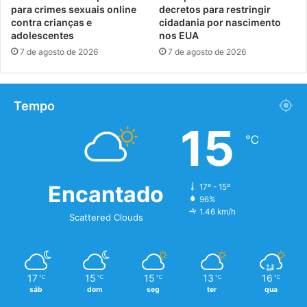
para crimes sexuais online
decretos para restringir
contra crianças e
cidadania por nascimento
adolescentes
nos EUA
7 de agosto de 2026
7 de agosto de 2026
Tempo
15
℃
Encantado
17º - 15º
96%
1.46 km/h
Scattered Clouds
17
15
15
13
16
℃
℃
℃
℃
℃
sáb
dom
seg
ter
qua