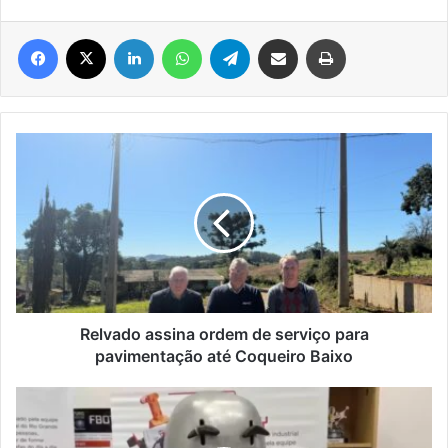
Facebook
X
Linkedin
WhatsApp
Telegram
Compartilhar via e-mail
Imprimir
Relvado
assina
ordem
de
serviço
para
pavimentação
até
Coqueiro
Baixo
Relvado assina ordem de serviço para
pavimentação até Coqueiro Baixo
Estudantes
gaúchos
levam