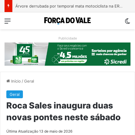
Bebê de um mês se engasga e é socorrido por bombeiros em Teutônia
Menu
Sw
Publicidade
Início
/
Geral
Geral
Roca Sales inaugura duas
novas pontes neste sábado
Última Atualização 13 de maio de 2026