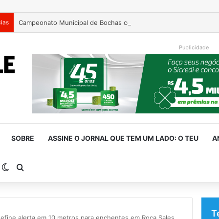
cias
Campeonato Municipal de Bochas começa neste fim de semana 
Publicidade
SOBRE
ASSINE O JORNAL QUE TEM UM LADO: O TEU
A
arra Lateral
Switch skin
Procurar por
T
define alerta em 10 metros para enchentes em Roca Sales