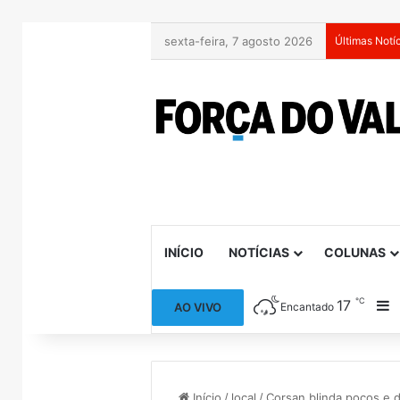
sexta-feira, 7 agosto 2026
Últimas Notí
INÍCIO
NOTÍCIAS
COLUNAS
℃
17
B
AO VIVO
Encantado
Início
/
local
/
Corsan blinda poços e 