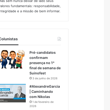
mas sem nunca deixar de lado seus
valores fundamentais: responsabilidade,
integridade e a missão de bem informar.​
Colunistas
Pré-candidatos
confirmam
presença no 1º
final de semana de
Suinofest
3 de junho de 2026
#AlexandreGarcia
| Caminhando
com Nikolas
1 de fevereiro de
2026