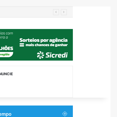
em Encantado
NUNCIE
empo