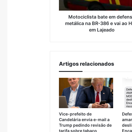
Encantado e Muçum
consid
386
travessia
anos
e
provisória
de
vai
Motociclista bate em defen
entre
reclusão
ao
Encantado
por
metálica na BR-386 e vai ao 
HBB
e
declaraçã
em Lajeado
em
Muçum
considera
Lajeado
racista
Artigos relacionados
Vice-prefeito de
Defes
Candelária envia e-mail a
amar
Trump pedindo revisão de
desl
tarifa sobre tabaco
Enca