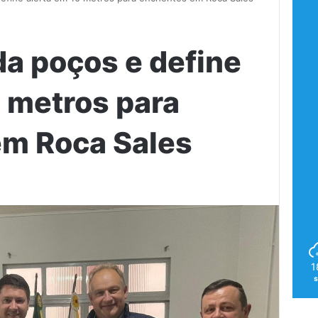
da poços e define
0 metros para
em Roca Sales
1