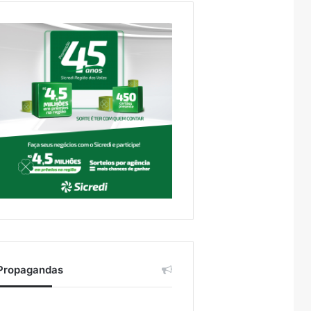
Propagandas