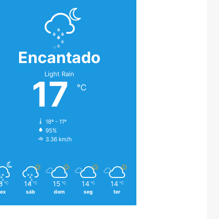
Encantado
Light Rain
17
℃
18º - 11º
95%
3.36 km/h
8
14
15
14
14
℃
℃
℃
℃
℃
sex
sáb
dom
seg
ter