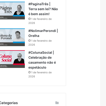
#PaginaTrês |
Terra sem lei? Não
é bem assim!
1 de fevereiro de
2026
#NolimarPerondi |
Orelha
1 de fevereiro de
2026
#ColunaSocial |
Celebração de
casamento não é
espetáculo
1 de fevereiro de
2026
Categorias