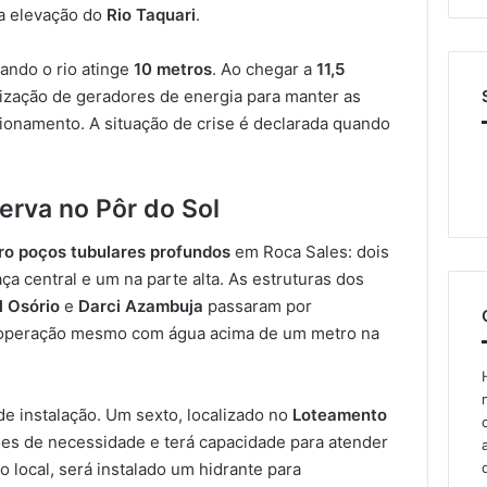
a elevação do
Rio Taquari
.
ando o rio atinge
10 metros
. Ao chegar a
11,5
lização de geradores de energia para manter as
onamento. A situação de crise é declarada quando
erva no Pôr do Sol
ro poços tubulares profundos
em Roca Sales: dois
ça central e um na parte alta. As estruturas dos
l Osório
e
Darci Azambuja
passaram por
o operação mesmo com água acima de um metro na
de instalação. Um sexto, localizado no
Loteamento
ções de necessidade e terá capacidade para atender
 local, será instalado um hidrante para