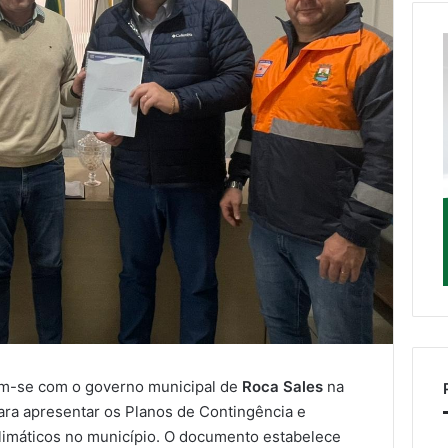
m-se com o governo municipal de
Roca Sales
na
para apresentar os Planos de Contingência e
limáticos no município. O documento estabelece