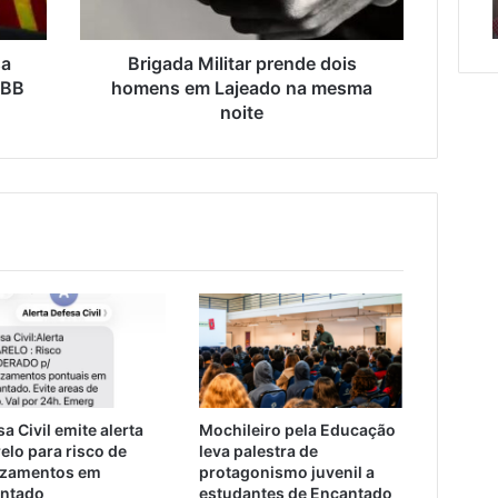
erada racista
de semana em Encantado
na
em
mesma
Encantado
noite
sa
Brigada Militar prende dois
HBB
homens em Lajeado na mesma
o
noite
da
a Civil emite alerta
Mochileiro pela Educação
elo para risco de
leva palestra de
izamentos em
protagonismo juvenil a
ntado
estudantes de Encantado