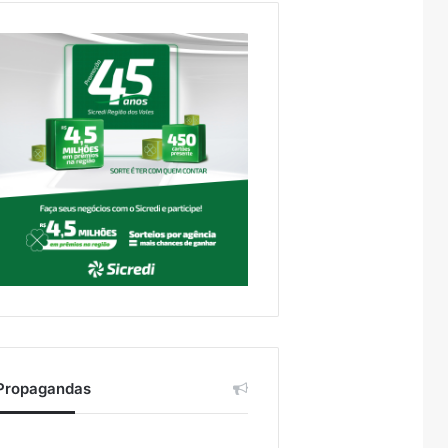
Propagandas