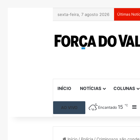
sexta-feira, 7 agosto 2026
Últimas Notí
INÍCIO
NOTÍCIAS
COLUNAS
℃
15
B
AO VIVO
Encantado
Início
/
Polícia
/
Criminosos são conde