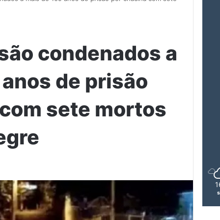
 são condenados a
 anos de prisão
 com sete mortos
egre
1