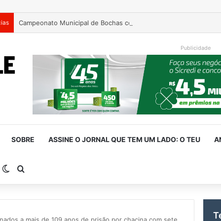
cias
Campeonato Municipal de Bochas começa neste fim de semana 
Publicidade
SOBRE
ASSINE O JORNAL QUE TEM UM LADO: O TEU
A
arra Lateral
Switch skin
Procurar por
T
nados a mais de 109 anos de prisão por chacina com sete