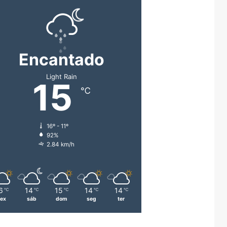
Encantado
Light Rain
15
℃
16º - 11º
92%
2.84 km/h
6
14
15
14
14
℃
℃
℃
℃
℃
sex
sáb
dom
seg
ter