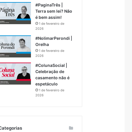
#PaginaTrês |
Terra sem lei? Não
é bem assim!
1 de fevereiro de
2026
#NolimarPerondi |
Orelha
1 de fevereiro de
2026
#ColunaSocial |
Celebração de
casamento não é
espetáculo
1 de fevereiro de
2026
Categorias