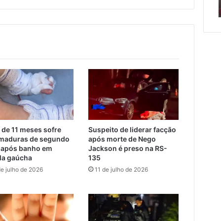
erada racista
de semana em Encantado
em
Encantado
o
da
 de 11 meses sofre
Suspeito de liderar facção
maduras de segundo
após morte de Nego
 após banho em
Jackson é preso na RS-
la gaúcha
135
de julho de 2026
11 de julho de 2026