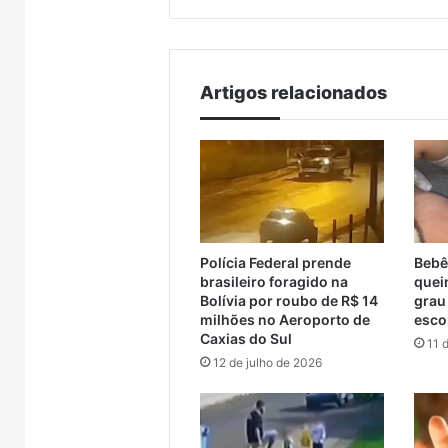
Encantado e Muçum
consid
travessia
anos
provisória
de
entre
reclusão
Encantado
por
Artigos relacionados
e
declaraçã
Muçum
considera
racista
Polícia Federal prende
Bebê
brasileiro foragido na
quei
Bolívia por roubo de R$ 14
grau
milhões no Aeroporto de
esco
Caxias do Sul
11 
12 de julho de 2026