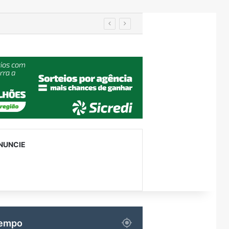
em Encantado
NUNCIE
empo