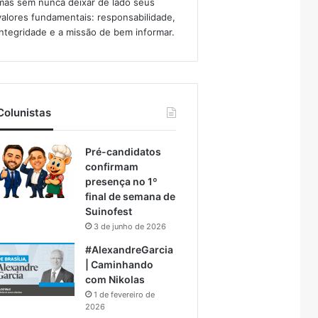
mas sem nunca deixar de lado seus
valores fundamentais: responsabilidade,
integridade e a missão de bem informar.​
Colunistas
Pré-candidatos
confirmam
presença no 1º
final de semana de
Suinofest
3 de junho de 2026
#AlexandreGarcia
| Caminhando
com Nikolas
1 de fevereiro de
2026