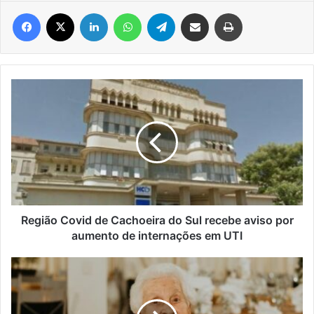
Facebook
X
Linkedin
WhatsApp
Telegram
Compartilhar via e-mail
Imprimir
Região
Covid
de
Cachoeira
do
Sul
recebe
aviso
por
aumento
Região Covid de Cachoeira do Sul recebe aviso por
de
aumento de internações em UTI
internações
em
O
UTI
CENTENÁRIO
DA
VÓ