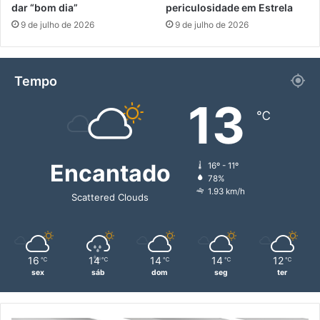
dar “bom dia”
periculosidade em Estrela
9 de julho de 2026
9 de julho de 2026
Tempo
13
℃
Encantado
16º - 11º
78%
1.93 km/h
Scattered Clouds
16
14
14
14
12
℃
℃
℃
℃
℃
sex
sáb
dom
seg
ter