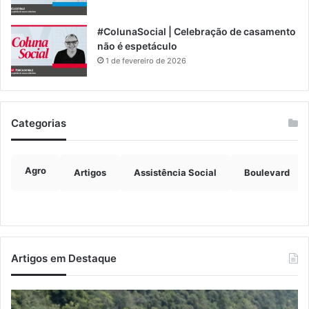
#ColunaSocial | Celebração de casamento
não é espetáculo
1 de fevereiro de 2026
Categorias
Agro
Artigos
Assistência Social
Boulevard
Artigos em Destaque
Nova
Tr