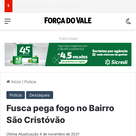
Ventos fortes deixam rastro de danos em municípios do Vale do Taquari
Menu
Sw
Publicidade
Início
/
Polícia
Polícia
Destaques
Fusca pega fogo no Bairro
São Cristóvão
Última Atualização 4 de novembro de 2021