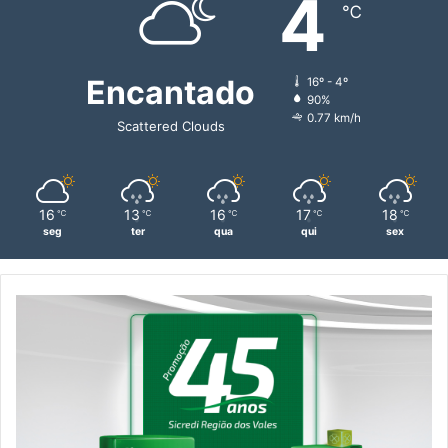
4
℃
Encantado
16º - 4º
90%
0.77 km/h
Scattered Clouds
16
13
16
17
18
℃
℃
℃
℃
℃
seg
ter
qua
qui
sex