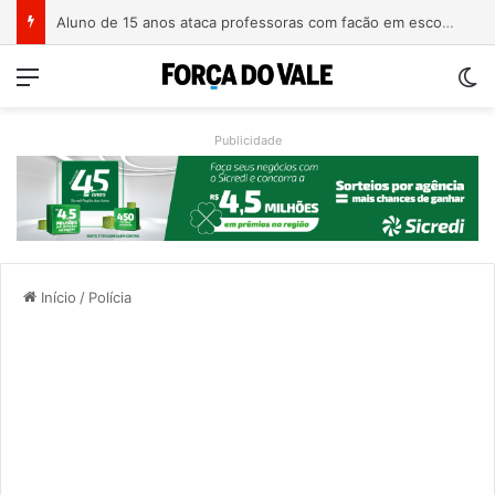
Homem é preso com revólver de numeração raspada em Teutônia
Menu
Sw
Publicidade
Início
/
Polícia