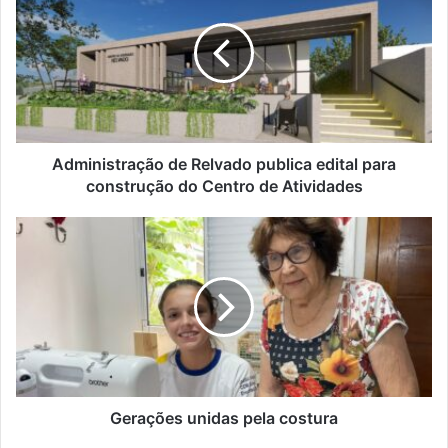
Relvado
publica
edital
para
construção
do
Centro
de
Administração de Relvado publica edital para
Atividades
construção do Centro de Atividades
Gerações
unidas
pela
costura
Gerações unidas pela costura