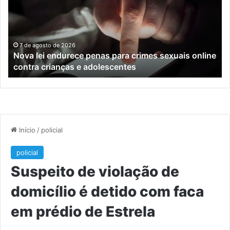
penas
da
para
tr
crimes
de
sexuais
ba
online
en
7 de agosto de 2026
Nova lei endurece penas para crimes sexuais online
contra
En
contra crianças e adolescentes
crianças
e
e
M
adolescentes