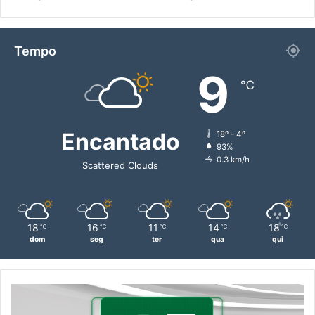
Tempo
9
℃
Encantado
18º - 4º
93%
0.3 km/h
Scattered Clouds
18
16
11
14
18
℃
℃
℃
℃
℃
dom
seg
ter
qua
qui