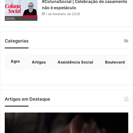
#ColunaSocial | Celebração de casamento
não é espetáculo
1 de fevereiro de 2026
Categorias
Agro
Artigos
Assistência Social
Boulevard
Artigos em Destaque
Nova
Co
lei
os
endurece
ho