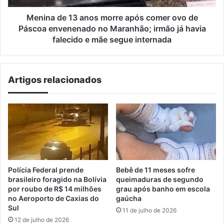
de
Páscoa
Menina de 13 anos morre após comer ovo de
envenenado
Páscoa envenenado no Maranhão; irmão já havia
no
falecido e mãe segue internada
Maranhão;
irmão
já
Artigos relacionados
havia
falecido
e
mãe
segue
internada
Polícia Federal prende
Bebê de 11 meses sofre
brasileiro foragido na Bolívia
queimaduras de segundo
por roubo de R$ 14 milhões
grau após banho em escola
no Aeroporto de Caxias do
gaúcha
Sul
11 de julho de 2026
12 de julho de 2026