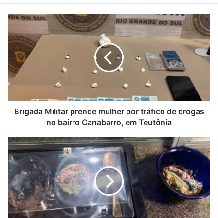
Brigada
Militar
prende
mulher
por
tráfico
de
drogas
no
bairro
Brigada Militar prende mulher por tráfico de drogas
Canabarro,
no bairro Canabarro, em Teutônia
em
Teutônia
Menina
de
13
anos
morre
após
comer
ovo