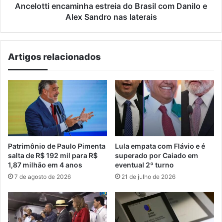
Sandro
Ancelotti encaminha estreia do Brasil com Danilo e
nas
Alex Sandro nas laterais
laterais
Artigos relacionados
Patrimônio de Paulo Pimenta
Lula empata com Flávio e é
salta de R$ 192 mil para R$
superado por Caiado em
1,87 milhão em 4 anos
eventual 2º turno
7 de agosto de 2026
21 de julho de 2026