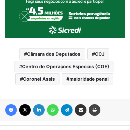
Câmara dos Deputados
CCJ
Centro de Operações Especiais (COE)
Coronel Assis
maioridade penal
Facebook
X
Linkedin
WhatsApp
Telegram
Compartilhar via e-mail
Imprimir