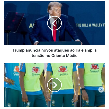
Trump
anuncia
novos
ataques
ao
Irã
e
amplia
tensão
no
Trump anuncia novos ataques ao Irã e amplia
Oriente
tensão no Oriente Médio
Médio
Ancelotti
encaminha
estreia
do
Brasil
com
Danilo
e
Alex