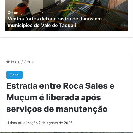
em
é
municípios
li
7 de agosto de 2026
Ventos fortes deixam rastro de danos em
do
ap
municípios do Vale do Taquari
Vale
se
do
de
Taquari
ma