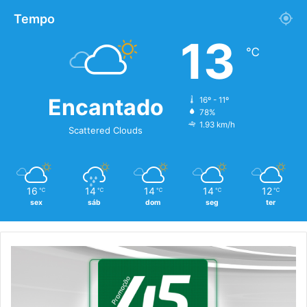
Tempo
13
℃
Encantado
16º - 11º
78%
1.93 km/h
Scattered Clouds
16
14
14
14
12
℃
℃
℃
℃
℃
sex
sáb
dom
seg
ter