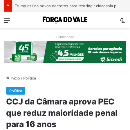
Trump assina novos decretos para restringir cidadania por nascimento nos EUA
Menu
Sw
Publicidade
Início
/
Política
Política
CCJ da Câmara aprova PEC
que reduz maioridade penal
para 16 anos