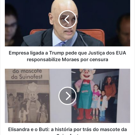
ligada
a
Trump
pede
que
Justiça
dos
EUA
responsabilize
Empresa ligada a Trump pede que Justiça dos EUA
Moraes
responsabilize Moraes por censura
por
censura
Elisandra
e
o
Buti:
a
história
por
trás
do
mascote
Elisandra e o Buti: a história por trás do mascote da
da