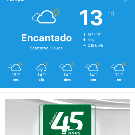
13
℃
Encantado
16º - 11º
81%
2.15 km/h
Scattered Clouds
16
14
14
14
12
℃
℃
℃
℃
℃
sex
sáb
dom
seg
ter