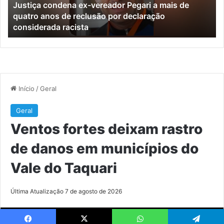
Justiça condena ex-vereador Pegari a mais de
de
mu
quatro anos de reclusão por declaração
quatro
do
considerada racista
anos
Va
de
do
reclusão
Ta
por
declaração
considerada
racista