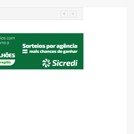
Prefeitos recebem secretário nacional da Defesa Civil e discutem travessia provisória entre Encantado e Muçum