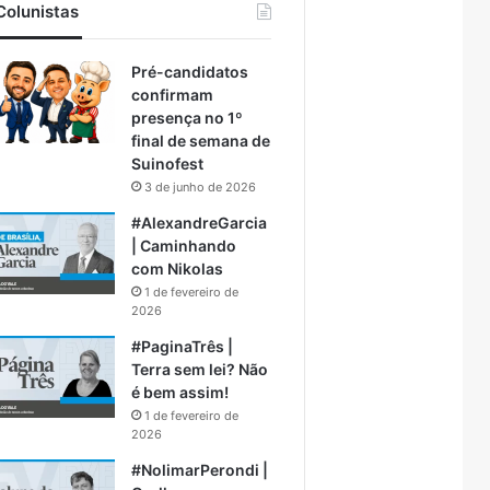
Colunistas
Pré-candidatos
confirmam
presença no 1º
final de semana de
Suinofest
3 de junho de 2026
#AlexandreGarcia
| Caminhando
com Nikolas
1 de fevereiro de
2026
#PaginaTrês |
Terra sem lei? Não
é bem assim!
1 de fevereiro de
2026
#NolimarPerondi |