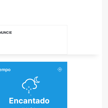
NUNCIE
empo
Encantado