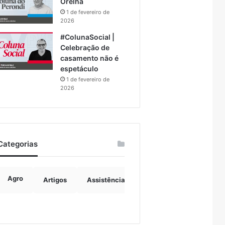
Orelha
1 de fevereiro de
2026
#ColunaSocial |
Celebração de
casamento não é
espetáculo
1 de fevereiro de
2026
Categorias
Agro
Artigos
Assistência Social
Boulevard
B