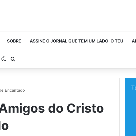
SOBRE
ASSINE O JORNAL QUE TEM UM LADO: O TEU
A
arra Lateral
Switch skin
Procurar por
T
 de Encantado
Amigos do Cristo
do