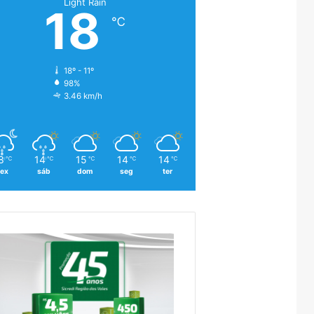
Light Rain
18
℃
18º - 11º
98%
3.46 km/h
8
14
15
14
14
℃
℃
℃
℃
℃
sex
sáb
dom
seg
ter