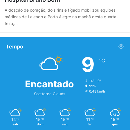
A doação de coração, dois rins e fígado mobilizou equipes
médicas de Lajeado e Porto Alegre na manhã desta quarta-
feira,…
Tempo
9
℃
Encantado
14º - 9º
92%
0.48 km/h
Scattered Clouds
14
15
15
11
15
℃
℃
℃
℃
℃
sáb
dom
seg
ter
qua