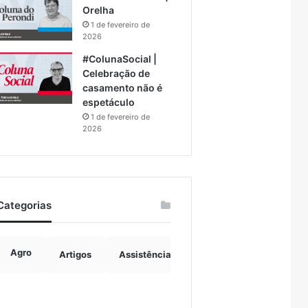
Orelha
1 de fevereiro de
2026
#ColunaSocial |
Celebração de
casamento não é
espetáculo
1 de fevereiro de
2026
Categorias
Agro
Artigos
Assistência Social
Boulevard
B