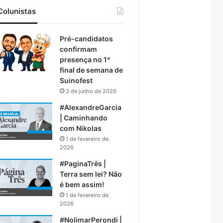
Colunistas
Pré-candidatos
confirmam
presença no 1º
final de semana de
Suinofest
3 de junho de 2026
#AlexandreGarcia
| Caminhando
com Nikolas
1 de fevereiro de
2026
#PaginaTrês |
Terra sem lei? Não
é bem assim!
1 de fevereiro de
2026
#NolimarPerondi |