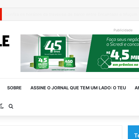
Turisvales 2026 recebe 1200 profissionais do trade turístico
Publicidade
SOBRE
ASSINE O JORNAL QUE TEM UM LADO: O TEU
A
rra Lateral
Switch skin
Procurar por
T