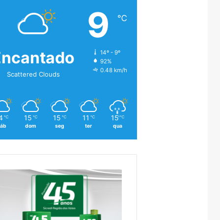
9
℃
Encantado
14º - 9º
92%
0.48 km/h
Scattered Clouds
4
15
15
11
15
℃
℃
℃
℃
℃
áb
dom
seg
ter
qua