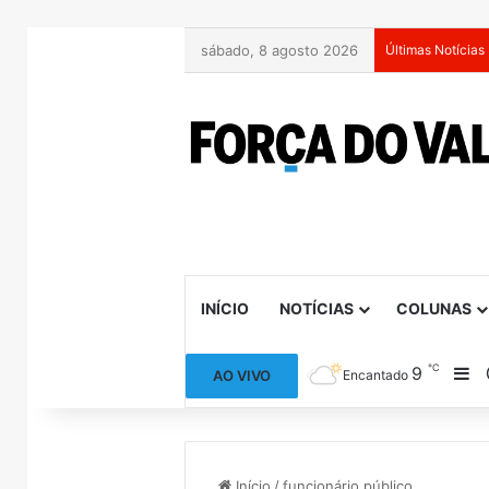
sábado, 8 agosto 2026
Últimas Notícias
INÍCIO
NOTÍCIAS
COLUNAS
℃
9
Ba
AO VIVO
Encantado
Início
/
funcionário público