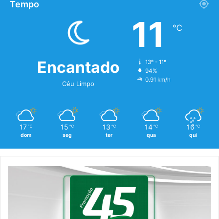
Tempo
11
℃
Encantado
13º - 11º
94%
0.91 km/h
Céu Limpo
17
15
13
14
16
℃
℃
℃
℃
℃
dom
seg
ter
qua
qui