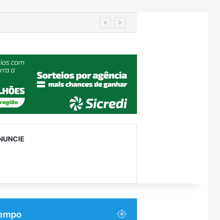
Prefeitos recebem secretário nacional da Defesa Civil e discutem travessia provisória entre Encantado e Muçum
NUNCIE
empo