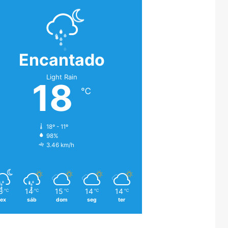
Encantado
Light Rain
18
℃
18º - 11º
98%
3.46 km/h
8
14
15
14
14
℃
℃
℃
℃
℃
sex
sáb
dom
seg
ter