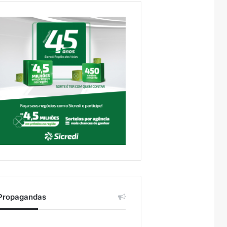
Propagandas