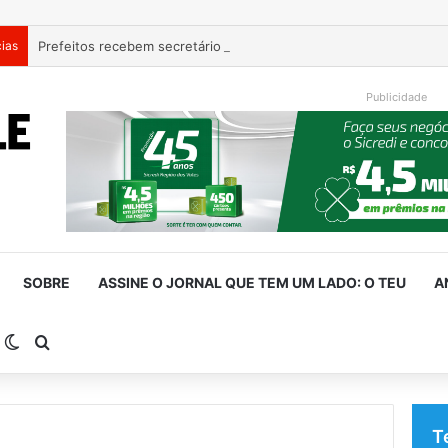
cias
Publicidade
SOBRE
ASSINE O JORNAL QUE TEM UM LADO: O TEU
A
arra Lateral
Switch skin
Procurar por
T