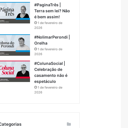
#PaginaTrês |
Terra sem lei? Não
é bem assim!
1 de fevereiro de
2026
#NolimarPerondi |
Orelha
1 de fevereiro de
2026
#ColunaSocial |
Celebração de
casamento não é
espetáculo
1 de fevereiro de
2026
Categorias