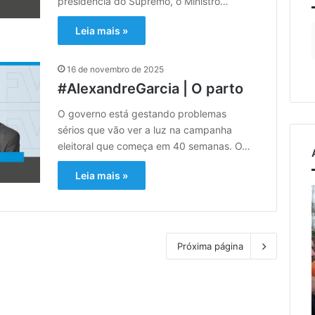
presidência do Supremo, o Ministro…
Leia mais »
16 de novembro de 2025
#AlexandreGarcia | O parto
O governo está gestando problemas
sérios que vão ver a luz na campanha
eleitoral que começa em 40 semanas. O…
Leia mais »
Vendaval
P
violento
atinge
s
Porto
n
osto de 2026
Próxima página
Alegre
mo de Relvado ganha
ue na Turisvales
C
com apresentação
6 de agosto de 2026
minho da Fé e
Vendaval violento atinge