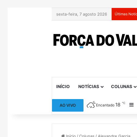
sexta-feira, 7 agosto 2026
Últimas Notí
INÍCIO
NOTÍCIAS
COLUNAS
℃
18
B
AO VIVO
Encantado
Início
/
Colunas
/
Alexandre Garcia