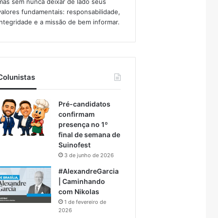
mas sem nunca deixar de lado seus
valores fundamentais: responsabilidade,
integridade e a missão de bem informar.​
Colunistas
Pré-candidatos
confirmam
presença no 1º
final de semana de
Suinofest
3 de junho de 2026
#AlexandreGarcia
| Caminhando
com Nikolas
1 de fevereiro de
2026