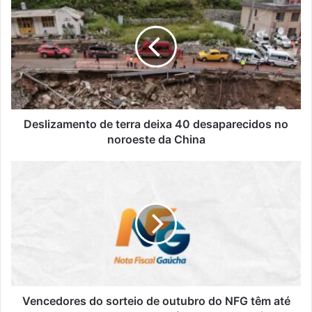
de
terra
deixa
40
desaparecidos
no
noroeste
da
China
Deslizamento de terra deixa 40 desaparecidos no
noroeste da China
Vencedores
do
sorteio
de
outubro
do
NFG
têm
até
29
Vencedores do sorteio de outubro do NFG têm até