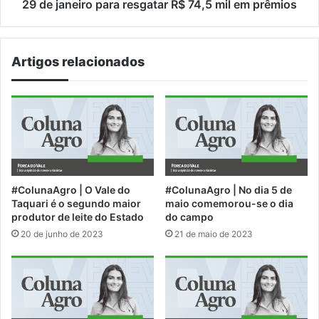
de
29 de janeiro para resgatar R$ 74,5 mil em prêmios
janeiro
para
resgatar
Artigos relacionados
R$
74,5
mil
em
prêmios
#ColunaAgro | O Vale do
#ColunaAgro | No dia 5 de
Taquari é o segundo maior
maio comemorou-se o dia
produtor de leite do Estado
do campo
20 de junho de 2023
21 de maio de 2023