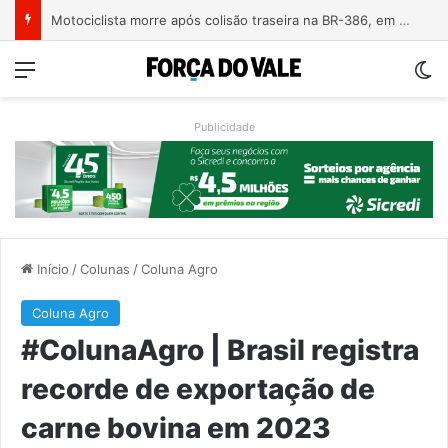
Motociclista morre após colisão traseira na BR-386, em Triunfo
Menu
Sw
Publicidade
Início
/
Colunas
/
Coluna Agro
Coluna Agro
#ColunaAgro | Brasil registra
recorde de exportação de
carne bovina em 2023