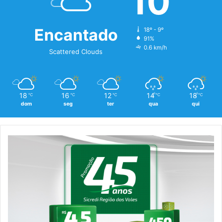
10
Encantado
18º - 9º
91%
0.6 km/h
Scattered Clouds
18
16
12
14
18
℃
℃
℃
℃
℃
dom
seg
ter
qua
qui