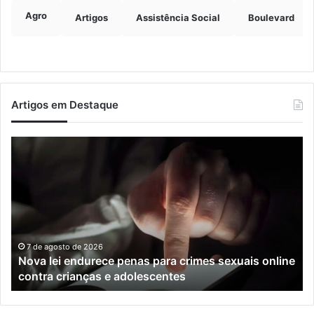
Agro
Artigos
Assistência Social
Boulevard
Artigos em Destaque
Nova
Co
lei
os
endurece
ho
penas
da
para
tr
crimes
de
sexuais
ba
online
en
7 de agosto de 2026
Nova lei endurece penas para crimes sexuais online
contra
En
contra crianças e adolescentes
crianças
e
e
M
adolescentes