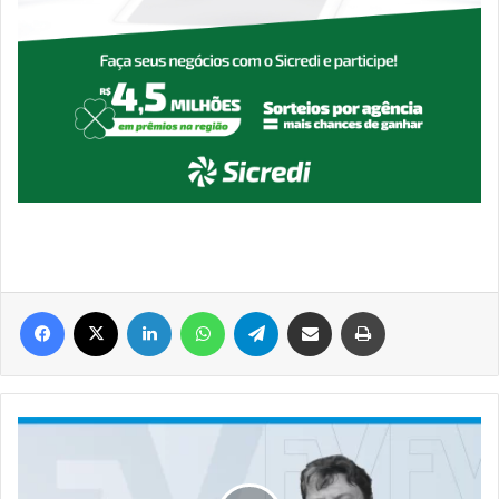
Facebook
X
Linkedin
WhatsApp
Telegram
Compartilhar via e-mail
Imprimir
#NolimarPerondi
|
Suinofest