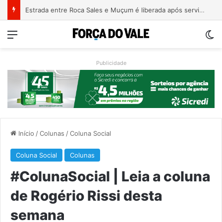
Patrimônio de Paulo Pimenta salta de R$ 192 mil para R$ 1,87 milhão em 4 anos
Menu
Sw
Publicidade
Início
/
Colunas
/
Coluna Social
Coluna Social
Colunas
#ColunaSocial | Leia a coluna
de Rogério Rissi desta
semana