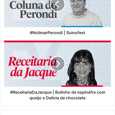
#NolimarPerondi | Suinofest
#ReceitariaDaJacque
|
Bolinho
de
espinafre
com
queijo
e
Delícia
de
#ReceitariaDaJacque | Bolinho de espinafre com
chocolate
queijo e Delícia de chocolate