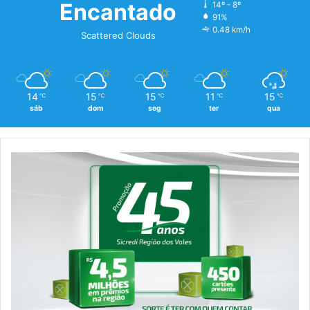
Encantado
14º - 8º
91%
0.48 km/h
Scattered Clouds
14
15
15
11
15
℃
℃
℃
℃
℃
sáb
dom
seg
ter
qua