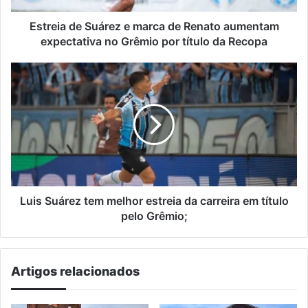
expectativa
no
Estreia de Suárez e marca de Renato aumentam
Grêmio
expectativa no Grêmio por título da Recopa
por
título
Luis
da
Suárez
Recopa
tem
melhor
estreia
da
carreira
em
título
pelo
Luis Suárez tem melhor estreia da carreira em título
Grêmio;
pelo Grêmio;
Artigos relacionados