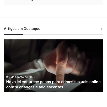
Artigos em Destaque
Nova
Co
lei
os
endurece
ho
penas
da
para
tr
crimes
de
sexuais
ba
online
en
7 de agosto de 2026
Nova lei endurece penas para crimes sexuais online
contra
En
contra crianças e adolescentes
crianças
e
e
M
adolescentes