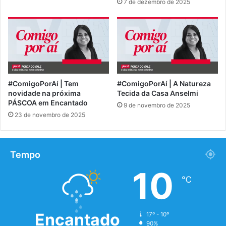
7 de dezembro de 2025
#ComigoPorAí | Tem
#ComigoPorAí | A Natureza
novidade na próxima
Tecida da Casa Anselmi
PÁSCOA em Encantado
9 de novembro de 2025
23 de novembro de 2025
Tempo
10
℃
Encantado
17º - 10º
90%