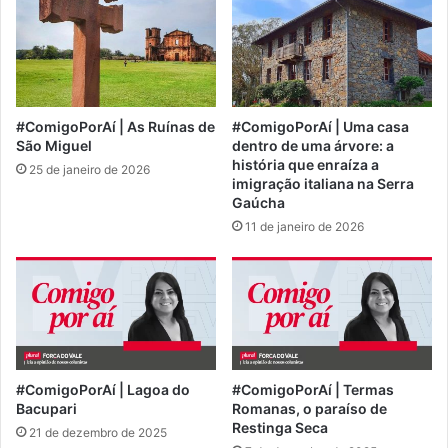
#ComigoPorAí | As Ruínas de
#ComigoPorAí | Uma casa
São Miguel
dentro de uma árvore: a
história que enraíza a
25 de janeiro de 2026
imigração italiana na Serra
Gaúcha
11 de janeiro de 2026
#ComigoPorAí | Lagoa do
#ComigoPorAí | Termas
Bacupari
Romanas, o paraíso de
Restinga Seca
21 de dezembro de 2025