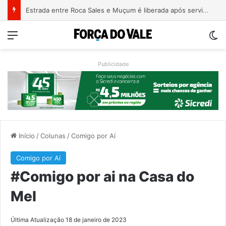
Estrada entre Roca Sales e Muçum é liberada após serviços de manutenção
Menu
Sw
Publicidade
Início
/
Colunas
/
Comigo por Aí
Comigo por Aí
#Comigo por ai na Casa do
Mel
Última Atualização 18 de janeiro de 2023