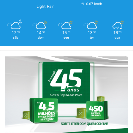
0.97 km/h
Light Rain
17
14
15
13
16
℃
℃
℃
℃
℃
sáb
dom
seg
ter
qua