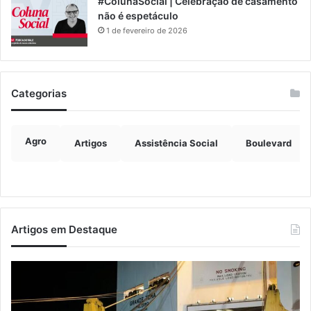
#ColunaSocial | Celebração de casamento
não é espetáculo
1 de fevereiro de 2026
Categorias
Agro
Artigos
Assistência Social
Boulevard
Artigos em Destaque
Estrada
No
entre
lei
Roca
en