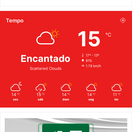
Tempo
15
℃
Encantado
17º - 13º
81%
1.78 km/h
Scattered Clouds
14
15
14
14
11
℃
℃
℃
℃
℃
sex
sáb
dom
seg
ter