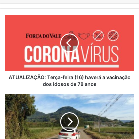
ATUALIZAÇÃO:
Terça-
feira
(16)
haverá
a
vacinação
dos
idosos
de
ATUALIZAÇÃO: Terça-feira (16) haverá a vacinação
78
dos idosos de 78 anos
anos
Prefeitura
de
Roca
Sales
alerta
sobre
interdição