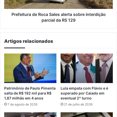
parcial
da
RS
Prefeitura de Roca Sales alerta sobre interdição
129
parcial da RS 129
Artigos relacionados
Patrimônio de Paulo Pimenta
Lula empata com Flávio e é
salta de R$ 192 mil para R$
superado por Caiado em
1,87 milhão em 4 anos
eventual 2º turno
7 de agosto de 2026
21 de julho de 2026