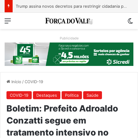
A Balsa Vicentina do Rio Guaporé
Menu
Sw
Publicidade
Início
/
COVID-19
COVID-19
Destaques
Política
Saúde
Boletim: Prefeito Adroaldo
Conzatti segue em
tratamento intensivo no