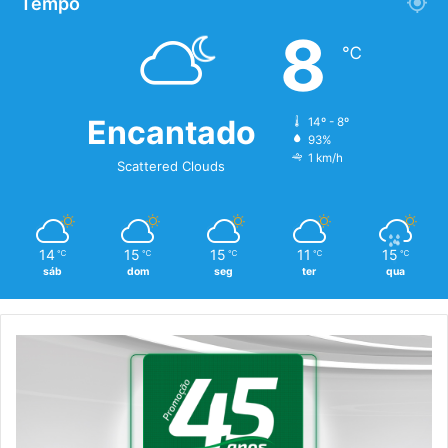
Tempo
8
℃
Encantado
14º - 8º
93%
1 km/h
Scattered Clouds
14
15
15
11
15
℃
℃
℃
℃
℃
sáb
dom
seg
ter
qua