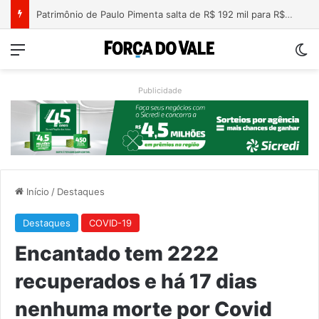
Nova lei endurece penas para crimes sexuais online contra crianças e adolescentes
Menu
Sw
Publicidade
Início
/
Destaques
Destaques
COVID-19
Encantado tem 2222
recuperados e há 17 dias
nenhuma morte por Covid