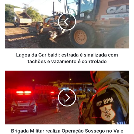
da
Garibaldi:
estrada
é
sinalizada
com
tachões
e
vazamento
Lagoa da Garibaldi: estrada é sinalizada com
é
tachões e vazamento é controlado
controlado
Brigada
Militar
realiza
Operação
Sossego
no
Vale
do
Taquari
Brigada Militar realiza Operação Sossego no Vale