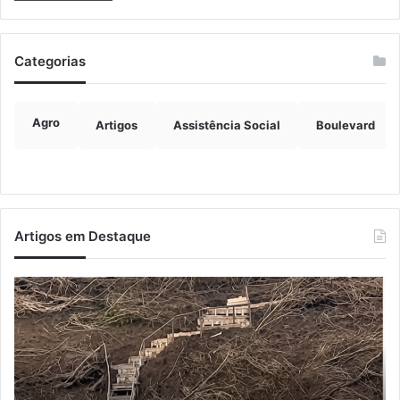
Categorias
Agro
Artigos
Assistência Social
Boulevard
Artigos em Destaque
Turisvales
Im
2026
de
recebe
ve
1200
ch
profissionais
ma
do
qu
trade
do