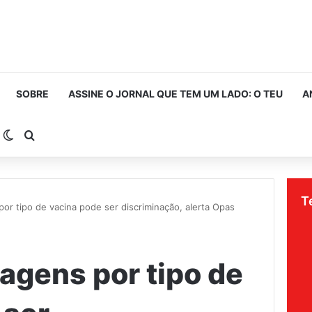
SOBRE
ASSINE O JORNAL QUE TEM UM LADO: O TEU
A
arra Lateral
Switch skin
Procurar por
T
 por tipo de vacina pode ser discriminação, alerta Opas
iagens por tipo de