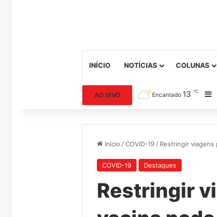
INÍCIO
NOTÍCIAS
COLUNAS
℃
13
B
AO VIVO
Encantado
Início
/
COVID-19
/
Restringir viagens
COVID-19
Destaques
Restringir v