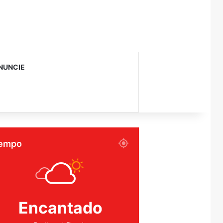
NUNCIE
empo
Encantado