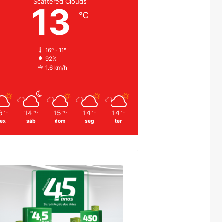
Scattered Clouds
13
℃
16º - 11º
92%
1.6 km/h
6
14
15
14
14
℃
℃
℃
℃
℃
sex
sáb
dom
seg
ter