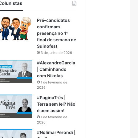
Colunistas
Pré-candidatos
confirmam
presença no 1º
final de semana de
Suinofest
3 de junho de 2026
#AlexandreGarcia
| Caminhando
com Nikolas
1 de fevereiro de
2026
#PaginaTrês |
Terra sem lei? Não
é bem assim!
1 de fevereiro de
2026
#NolimarPerondi |