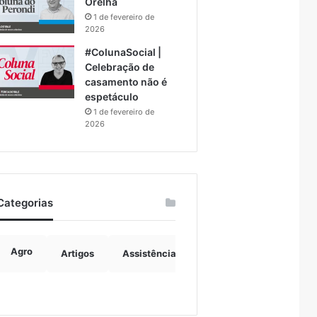
Orelha
1 de fevereiro de
2026
#ColunaSocial |
Celebração de
casamento não é
espetáculo
1 de fevereiro de
2026
Categorias
Agro
Artigos
Assistência Social
Boulevard
B