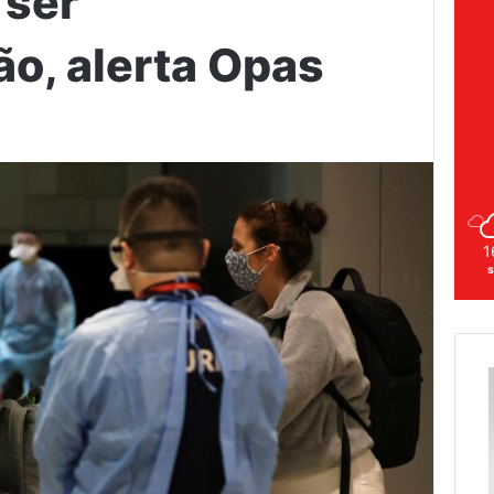
 ser
ão, alerta Opas
1