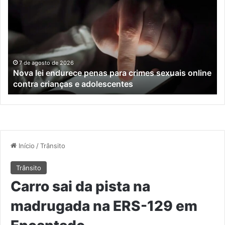
endurece
ho
penas
da
para
tr
crimes
de
sexuais
ba
online
en
7 de agosto de 2026
Nova lei endurece penas para crimes sexuais online
contra
En
contra crianças e adolescentes
crianças
e
e
M
adolescentes