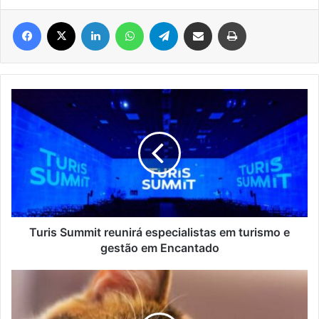
Facebook
X
Linkedin
WhatsApp
Telegram
Compartilhar via e-mail
Imprimir
Turis
Summit
reunirá
especialistas
em
turismo
e
gestão
em
Encantado
Turis Summit reunirá especialistas em turismo e
gestão em Encantado
MP
pede
pena