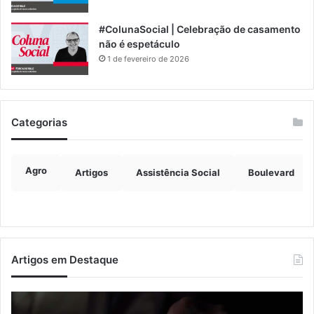
#ColunaSocial | Celebração de casamento
não é espetáculo
1 de fevereiro de 2026
Categorias
Agro
Artigos
Assistência Social
Boulevard
Artigos em Destaque
Nova
Co
lei
os