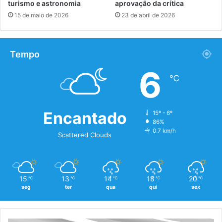
turismo e astronomia
aprovação da crítica
15 de maio de 2026
23 de abril de 2026
Tempo
6
℃
Encantado
15º - 6º
86%
0.7 km/h
Scattered Clouds
15
13
14
18
20
℃
℃
℃
℃
℃
seg
ter
qua
qui
sex