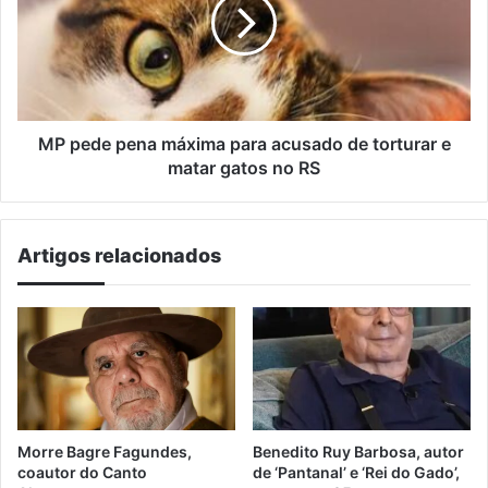
máxima
para
acusado
de
torturar
e
matar
MP pede pena máxima para acusado de torturar e
gatos
matar gatos no RS
no
RS
Artigos relacionados
Morre Bagre Fagundes,
Benedito Ruy Barbosa, autor
coautor do Canto
de ‘Pantanal’ e ‘Rei do Gado’,