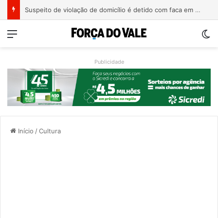
Suspeito de violação de domicílio é detido com faca em prédio de Estrela
Menu
Sw
Publicidade
Início
/
Cultura