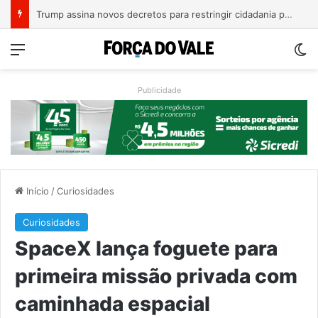
A Balsa Vicentina do Rio Guaporé
Menu
Sw
Publicidade
Início
/
Curiosidades
Curiosidades
SpaceX lança foguete para
primeira missão privada com
caminhada espacial