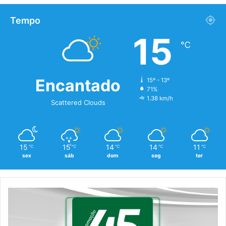
Tempo
15
℃
Encantado
15º - 13º
71%
1.38 km/h
Scattered Clouds
15
15
14
14
11
℃
℃
℃
℃
℃
sex
sáb
dom
seg
ter