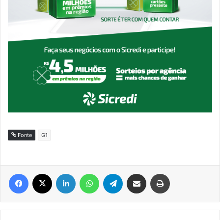
Fonte
G1
Facebook
X
Linkedin
WhatsApp
Telegram
Compartilhar via e-mail
Imprimir