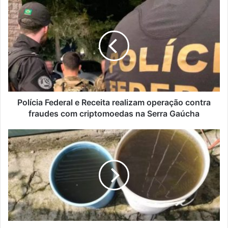
Polícia
Federal
e
Receita
realizam
operação
contra
fraudes
com
criptomoedas
Polícia Federal e Receita realizam operação contra
na
fraudes com criptomoedas na Serra Gaúcha
Serra
Gaúcha
Moradores
do
Rio
Grande
do
Sul
registram
chuva
preta