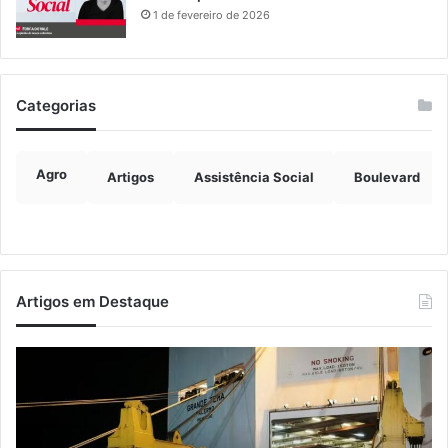
1 de fevereiro de 2026
Categorias
Agro
Artigos
Assistência Social
Boulevard
Artigos em Destaque
Estrada
No
entre
lei
Roca
en
Sales
pe
e
pa