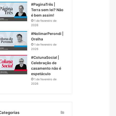
#PaginaTrês |
Terra sem lei? Não
é bem assim!
1 de fevereiro de
2026
#NolimarPerondi |
Orelha
1 de fevereiro de
2026
#ColunaSocial |
Celebração de
casamento não é
espetáculo
1 de fevereiro de
2026
Categorias