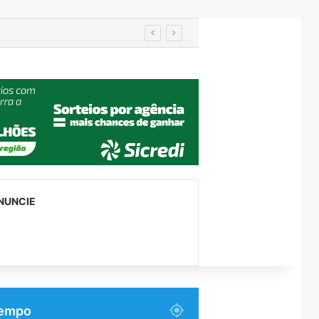
Turismo de Relvado ganha destaque na Turisvales 2026 com apresentação do Caminho da Fé e Devoção
NUNCIE
empo