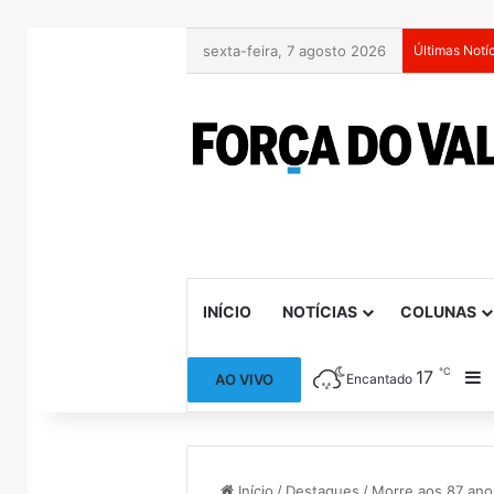
sexta-feira, 7 agosto 2026
Últimas Notí
INÍCIO
NOTÍCIAS
COLUNAS
℃
17
B
AO VIVO
Encantado
Início
/
Destaques
/
Morre aos 87 ano