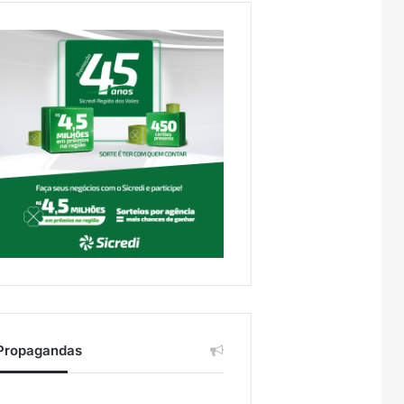
Propagandas