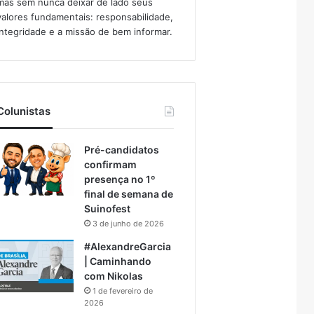
mas sem nunca deixar de lado seus
valores fundamentais: responsabilidade,
integridade e a missão de bem informar.​
Colunistas
Pré-candidatos
confirmam
presença no 1º
final de semana de
Suinofest
3 de junho de 2026
#AlexandreGarcia
| Caminhando
com Nikolas
1 de fevereiro de
2026