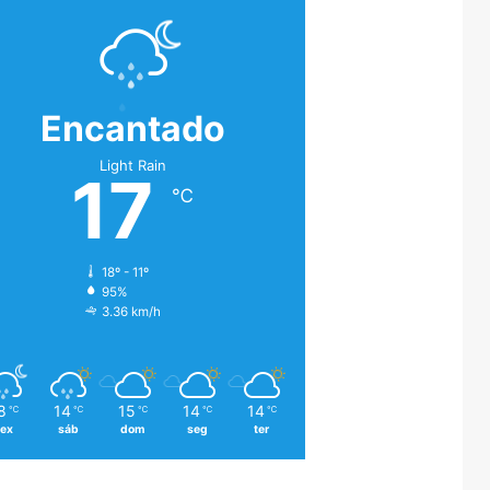
Encantado
Light Rain
17
℃
18º - 11º
95%
3.36 km/h
8
14
15
14
14
℃
℃
℃
℃
℃
sex
sáb
dom
seg
ter