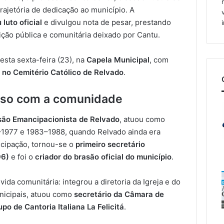
rajetória de dedicação ao município. A
luto oficial
e divulgou nota de pesar, prestando
ão pública e comunitária deixado por Cantu.
sta sexta-feira (23), na
Capela Municipal
, com
, no Cemitério Católico de Relvado
.
so com a comunidade
ão Emancipacionista de Relvado
, atuou como
–1977 e 1983–1988, quando Relvado ainda era
ncipação, tornou-se o
primeiro secretário
96)
e foi o
criador do brasão oficial do município
.
ida comunitária: integrou a diretoria da Igreja e do
nicipais, atuou como
secretário da Câmara de
upo de Cantoria Italiana La Felicitá
.