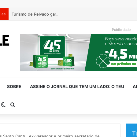
cias
Publicidade
SOBRE
ASSINE O JORNAL QUE TEM UM LADO: O TEU
A
arra Lateral
Switch skin
Procurar por
T
s Santo Cantu, ex-vereador e primeiro secretário de