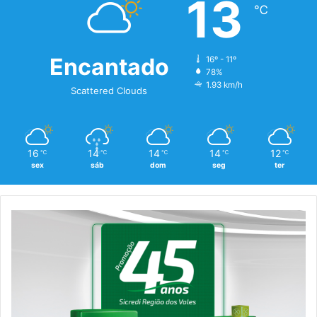
13
℃
Encantado
16º - 11º
78%
1.93 km/h
Scattered Clouds
16
14
14
14
12
℃
℃
℃
℃
℃
sex
sáb
dom
seg
ter