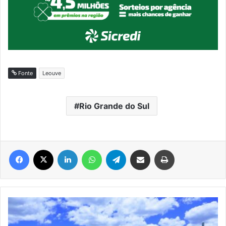
Fonte
Leouve
Rio Grande do Sul
Facebook
X
Linkedin
WhatsApp
Telegram
Compartilhar via e-mail
Imprimir
Obras
do
parque