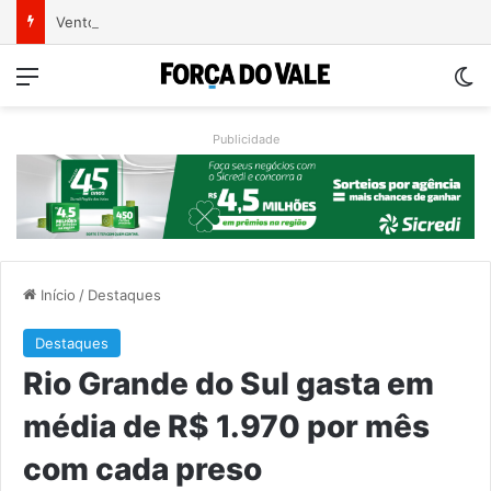
Ventos fortes deixam rastro de danos em municípios do Vale do Taquari
Menu
Sw
Publicidade
Início
/
Destaques
Destaques
Rio Grande do Sul gasta em
média de R$ 1.970 por mês
com cada preso