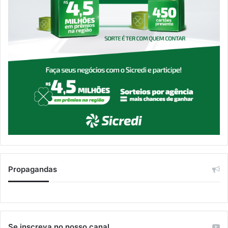
Propagandas
Se inscreva no nosso canal