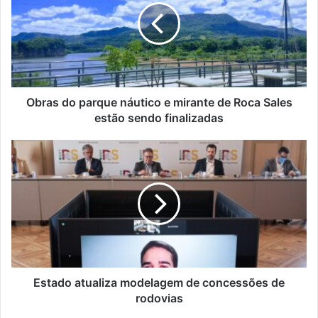
náutico
e
mirante
de
Roca
Sales
estão
Obras do parque náutico e mirante de Roca Sales
sendo
estão sendo finalizadas
finalizadas
Estado
atualiza
modelagem
de
concessões
de
rodovias
Estado atualiza modelagem de concessões de
rodovias